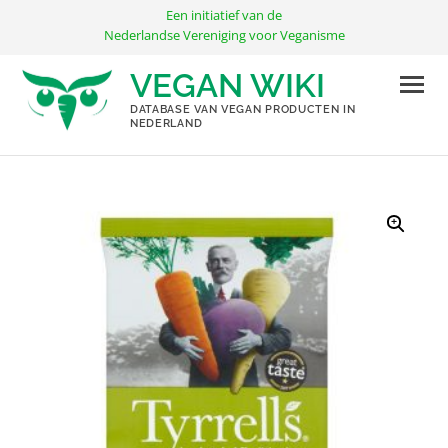
Ga
Een initiatief van de
naar
Nederlandse Vereniging voor Veganisme
de
VEGAN WIKI
inhoud
DATABASE VAN VEGAN PRODUCTEN IN
NEDERLAND