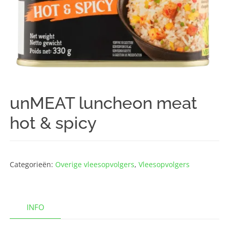
unMEAT luncheon meat
hot & spicy
Categorieën:
Overige vlees­opvolgers
,
Vlees­opvolgers
INFO