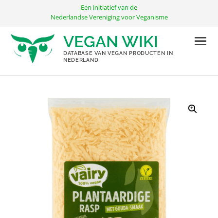
Ga
Een initiatief van de
naar
Nederlandse Vereniging voor Veganisme
de
VEGAN WIKI
inhoud
DATABASE VAN VEGAN PRODUCTEN IN
NEDERLAND