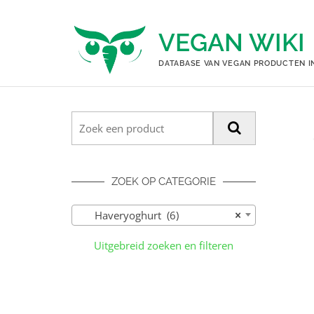
Ga
naar
VEGAN WIKI
de
inhoud
DATABASE VAN VEGAN PRODUCTEN I
ZOEK OP CATEGORIE
Haveryoghurt (6)
×
Uitgebreid zoeken en filteren