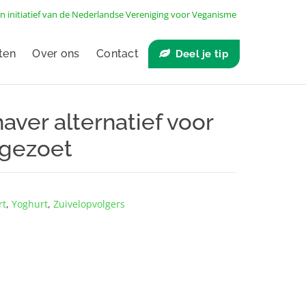
n initiatief van de
Nederlandse Vereniging voor Veganisme
ten
Over ons
Contact
Deel je tip
ver alternatief voor
ngezoet
rt
,
Yoghurt
,
Zuivelopvolgers