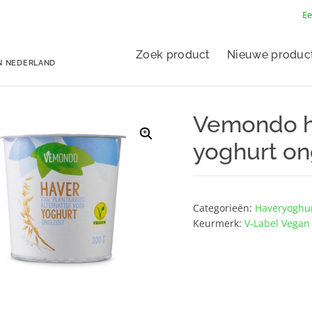
Ee
Zoek product
Nieuwe produc
N NEDERLAND
Vemondo ha
yoghurt o
Categorieën:
Haveryoghu
Keurmerk:
V-Label Vegan