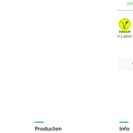
IN
V-Label
Producten
Info