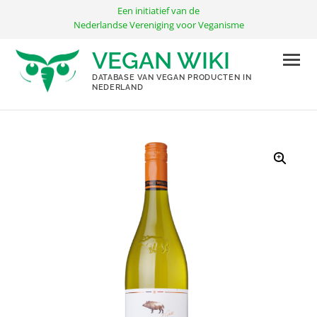
Ga
Een initiatief van de
naar
Nederlandse Vereniging voor Veganisme
de
VEGAN WIKI
inhoud
DATABASE VAN VEGAN PRODUCTEN IN
NEDERLAND