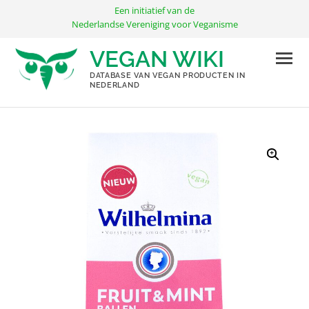
Ga
Een initiatief van de
naar
Nederlandse Vereniging voor Veganisme
de
VEGAN WIKI
inhoud
DATABASE VAN VEGAN PRODUCTEN IN
NEDERLAND