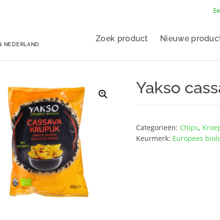
Ee
Zoek product
Nieuwe produc
N NEDERLAND
Yakso cas
Categorieën:
Chips
,
Kroe
Keurmerk:
Europees biol