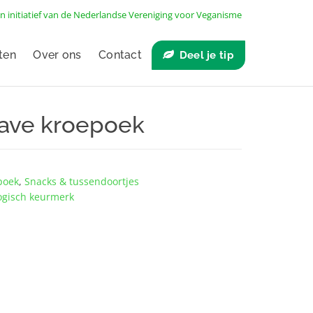
n initiatief van de
Nederlandse Vereniging voor Veganisme
ten
Over ons
Contact
Deel je tip
save kroepoek
poek
,
Snacks & tussendoortjes
ogisch keurmerk