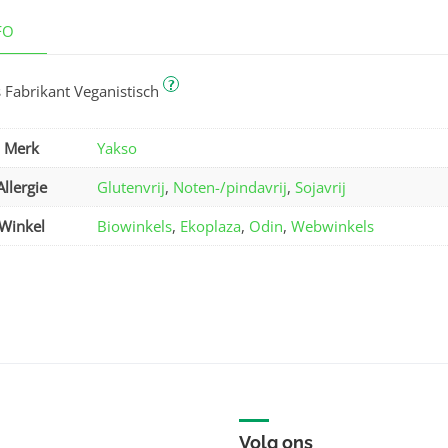
FO
?
 Fabrikant Veganistisch
Merk
Yakso
Allergie
Glutenvrij
,
Noten-/pindavrij
,
Sojavrij
Winkel
Biowinkels
,
Ekoplaza
,
Odin
,
Webwinkels
Volg ons