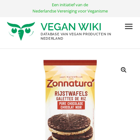
Ga
Een initiatief van de
naar
Nederlandse Vereniging voor Veganisme
de
VEGAN WIKI
inhoud
DATABASE VAN VEGAN PRODUCTEN IN
NEDERLAND