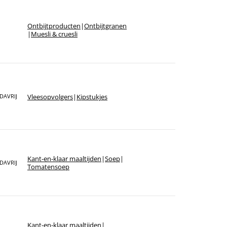
Ontbijt­producten
|
Ontbijtgranen
|
Muesli & cruesli
Vlees­opvolgers
|
Kipstukjes
DAVRIJ
Kant-en-klaar maaltijden
|
Soep
|
DAVRIJ
Tomatensoep
Kant-en-klaar maaltijden
|