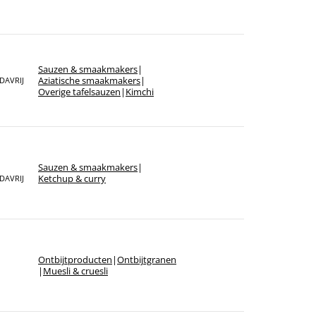
Sauzen & smaakmakers
|
Aziatische smaakmakers
|
DAVRIJ
Overige tafelsauzen
|
Kimchi
Sauzen & smaakmakers
|
Ketchup & curry
DAVRIJ
Ontbijt­producten
|
Ontbijtgranen
|
Muesli & cruesli