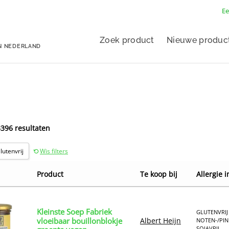
Ee
Zoek product
Nieuwe produc
N NEDERLAND
3396 resultaten
lutenvrij
Wis filters
Product
Te koop bij
Allergie i
Kleinste Soep Fabriek
GLUTENVRIJ
vloeibaar bouillonblokje
Albert Heijn
NOTEN-/PIN
SOJAVRIJ