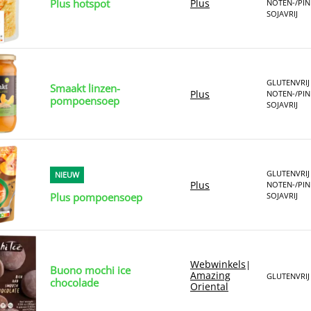
Plus hotspot
Plus
NOTEN-/PIN
SOJAVRIJ
GLUTENVRIJ
Smaakt linzen-
Plus
NOTEN-/PIN
pompoensoep
SOJAVRIJ
GLUTENVRIJ
NIEUW
Plus
NOTEN-/PIN
Plus pompoensoep
SOJAVRIJ
Webwinkels
|
Buono mochi ice
Amazing
GLUTENVRIJ
chocolade
Oriental