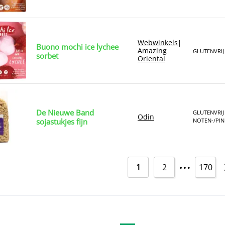
Webwinkels
|
Buono mochi ice lychee
Amazing
GLUTENVRIJ
sorbet
Oriental
De Nieuwe Band
GLUTENVRIJ
Odin
sojastukjes fijn
NOTEN-/PIN
…
1
2
170