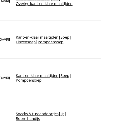
DAVRIJ
Overige kant-en-klaar maaltijden
Kant-en-klaar maaltijden
|
Soep
|
DAVRIJ
Linzensoep
|
Pompoensoep
Kant-en-klaar maaltijden
|
Soep
|
DAVRIJ
Pompoensoep
Snacks & tussendoortjes
|
IJs
|
Room handijs