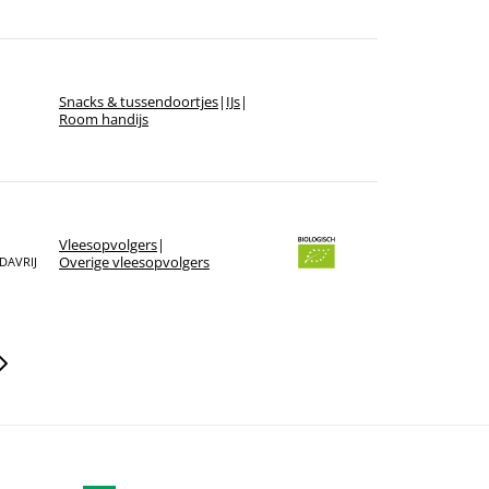
Snacks & tussendoortjes
|
IJs
|
Room handijs
Vlees­opvolgers
|
Overige vlees­opvolgers
DAVRIJ