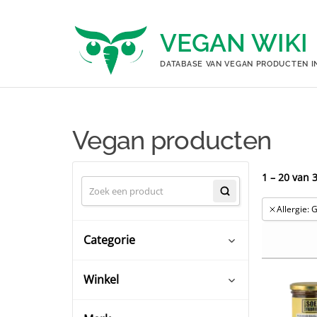
Ga
naar
VEGAN WIKI
de
inhoud
DATABASE VAN VEGAN PRODUCTEN I
Vegan producten
1 – 20 van 
Allergie: G
Categorie
Winkel
Baby- en peutervoeding