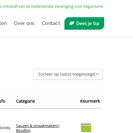
n initiatief van de
Nederlandse Vereniging voor Veganisme
ten
Over ons
Contact
Deel je tip
Sorteer op laatst toegevoegd
Sorteer op laatst toegevoegd
Sorteer op naam A - Z
nfo
Categorie
Keurmerk
Sorteer op naam Z - A
Sorteer op winkel
Sorteer op merk
Sauzen & smaakmakers
|
DAVRIJ
Bouillon