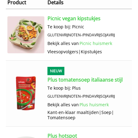
Product
Details
Picnic vegan kipstukjes
Te koop bij:
Picnic
GLUTENVRIJ
NOTEN-/PINDAVRIJ
SOJAVRIJ
Bekijk alles van
Picnic huismerk
Vlees­opvolgers
|
Kipstukjes
NIEUW
Plus tomatensoep italiaanse stijl
Te koop bij:
Plus
GLUTENVRIJ
NOTEN-/PINDAVRIJ
SOJAVRIJ
Bekijk alles van
Plus huismerk
Kant-en-klaar maaltijden
|
Soep
|
Tomatensoep
Plus hotspot