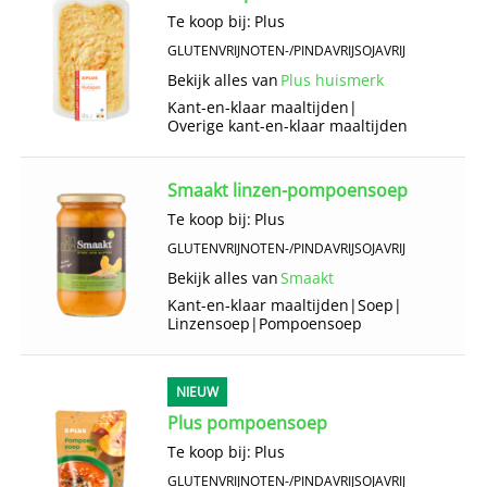
Te koop bij:
Plus
GLUTENVRIJ
NOTEN-/PINDAVRIJ
SOJAVRIJ
Bekijk alles van
Plus huismerk
Kant-en-klaar maaltijden
|
Overige kant-en-klaar maaltijden
Smaakt linzen-pompoensoep
Te koop bij:
Plus
GLUTENVRIJ
NOTEN-/PINDAVRIJ
SOJAVRIJ
Bekijk alles van
Smaakt
Kant-en-klaar maaltijden
|
Soep
|
Linzensoep
|
Pompoensoep
NIEUW
Plus pompoensoep
Te koop bij:
Plus
GLUTENVRIJ
NOTEN-/PINDAVRIJ
SOJAVRIJ