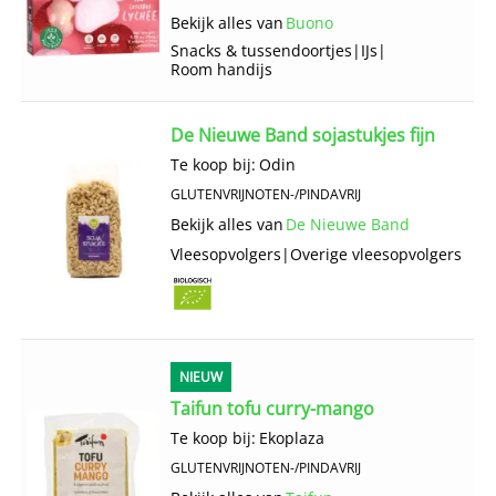
Bekijk alles van
Buono
Snacks & tussendoortjes
|
IJs
|
Room handijs
De Nieuwe Band sojastukjes fijn
Te koop bij:
Odin
GLUTENVRIJ
NOTEN-/PINDAVRIJ
Bekijk alles van
De Nieuwe Band
Vlees­opvolgers
|
Overige vlees­opvolgers
NIEUW
Taifun tofu curry-mango
Te koop bij:
Ekoplaza
GLUTENVRIJ
NOTEN-/PINDAVRIJ