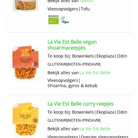
Bekijk alles van
Taifun
Vlees­opvolgers
|
Tofu
La Vie Est Belle vegan
shoarmareepjes
Te koop bij:
Biowinkels
|
Ekoplaza
|
Odin
GLUTENVRIJ
NOTEN-/PINDAVRIJ
Bekijk alles van
La Vie Est Belle
Vlees­opvolgers
|
Shoarma, gyros & kebab
La Vie Est Belle curry reepjes
Te koop bij:
Biowinkels
|
Ekoplaza
|
Odin
GLUTENVRIJ
NOTEN-/PINDAVRIJ
Bekijk alles van
La Vie Est Belle
Vlees­opvolgers
|
Overige vlees­opvolgers