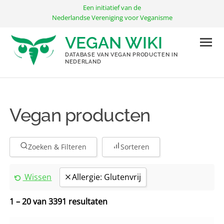
Ga
Een initiatief van de
naar
Nederlandse Vereniging voor Veganisme
de
VEGAN WIKI
inhoud
DATABASE VAN VEGAN PRODUCTEN IN
NEDERLAND
Vegan producten
Zoeken & Filteren
Sorteren
Wissen
Allergie: Glutenvrij
1 – 20 van 3391 resultaten