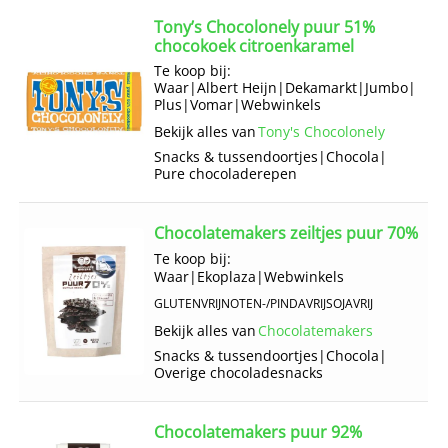
Tony’s Chocolonely puur 51%
chocokoek citroenkaramel
Te koop bij:
Waar
|
Albert Heijn
|
Dekamarkt
|
Jumbo
|
Plus
|
Vomar
|
Webwinkels
Bekijk alles van
Tony's Chocolonely
Snacks & tussendoortjes
|
Chocola
|
Pure chocoladerepen
Chocolatemakers zeiltjes puur 70%
Te koop bij:
Waar
|
Ekoplaza
|
Webwinkels
GLUTENVRIJ
NOTEN-/PINDAVRIJ
SOJAVRIJ
Bekijk alles van
Chocolatemakers
Snacks & tussendoortjes
|
Chocola
|
Overige chocoladesnacks
Chocolatemakers puur 92%