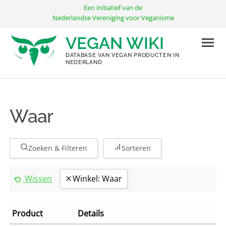
Ga
Een initiatief van de
naar
Nederlandse Vereniging voor Veganisme
de
VEGAN WIKI
inhoud
DATABASE VAN VEGAN PRODUCTEN IN
NEDERLAND
Waar
Zoeken & Filteren
Sorteren
Wissen
Winkel: Waar
Product
Details