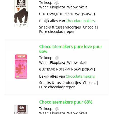
Te koop bij:
Waar
|
Ekoplaza
|
Webwinkels
GLUTENVRIJ
NOTEN-/PINDAVRIJ
SOJAVRIJ
Bekijk alles van
Chocolatemakers
Snacks & tussendoortjes
|
Chocola
|
Pure chocoladerepen
Chocolatemakers pure love puur
65%
Te koop bij:
Waar
|
Ekoplaza
|
Webwinkels
GLUTENVRIJ
NOTEN-/PINDAVRIJ
SOJAVRIJ
Bekijk alles van
Chocolatemakers
Snacks & tussendoortjes
|
Chocola
|
Pure chocoladerepen
Chocolatemakers puur 68%
Te koop bij:
Waar
|
Ekoplaza
|
Webwinkels