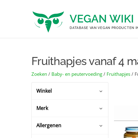
Ga
naar
VEGAN WIKI
de
inhoud
DATABASE VAN VEGAN PRODUCTEN I
Fruithapjes vanaf 4 
Zoeken
/
Baby- en peutervoeding
/
Fruithapjes
/ F
Winkel
Merk
Albert Heijn
(1)
Coop
(1)
Allergenen
Biobim
(1)
Dekamarkt
(1)
Glutenvrij
(2)