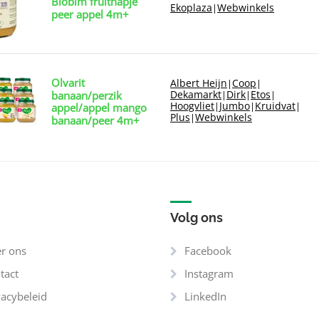
Biobim fruithapje
Ekoplaza
Webwinkels
|
peer appel 4m+
Olvarit
Albert Heijn
Coop
|
|
Dekamarkt
Dirk
Etos
banaan/perzik
|
|
|
Hoogvliet
Jumbo
Kruidvat
|
|
|
appel/appel mango
Plus
Webwinkels
|
banaan/peer 4m+
Volg ons
r ons
Facebook
tact
Instagram
vacybeleid
LinkedIn