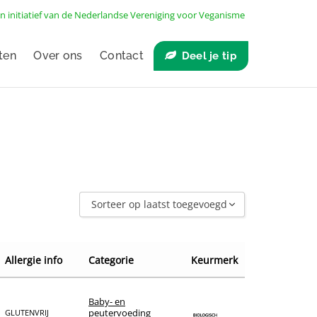
n initiatief van de
Nederlandse Vereniging voor Veganisme
ten
Over ons
Contact
Deel je tip
Sorteer op laatst toegevoegd
Sorteer op laatst toegevoegd
Sorteer op naam A - Z
Allergie info
Categorie
Keurmerk
Sorteer op naam Z - A
Sorteer op winkel
Baby- en
peutervoeding
GLUTENVRIJ