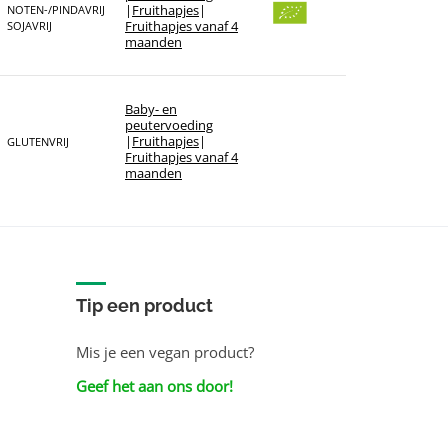
Sorteer op merk
|
Fruithapjes
|
NOTEN-/PINDAVRIJ
Fruithapjes vanaf 4
SOJAVRIJ
maanden
Baby- en
peutervoeding
|
Fruithapjes
|
GLUTENVRIJ
Fruithapjes vanaf 4
maanden
Tip een product
Mis je een vegan product?
Geef het aan ons door!