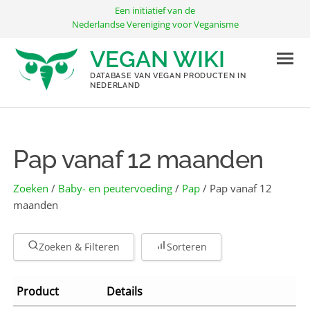
Ga
Een initiatief van de
naar
Nederlandse Vereniging voor Veganisme
de
VEGAN WIKI
inhoud
DATABASE VAN VEGAN PRODUCTEN IN
NEDERLAND
Pap vanaf 12 maanden
Zoeken
/
Baby- en peutervoeding
/
Pap
/ Pap vanaf 12
maanden
Zoeken & Filteren
Sorteren
Product
Details