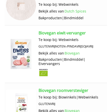
Te koop bij:
Webwinkels
Bekijk alles van
Dutch Spices
Bakproducten
|
Bindmiddel
Biovegan eiwit-vervanger
Te koop bij:
Webwinkels
GLUTENVRIJ
NOTEN-/PINDAVRIJ
SOJAVRIJ
Bekijk alles van
Biovegan
Bakproducten
|
Bindmiddel
|
Eivervangers
Biovegan roomversteviger
Te koop bij:
Biowinkels
|
Webwinkels
GLUTENVRIJ
Bekijk alles van
Biovegan