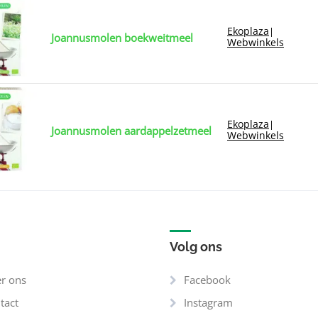
Ekoplaza
|
Joannusmolen boekweitmeel
Webwinkels
Ekoplaza
|
Joannusmolen aardappelzetmeel
Webwinkels
Volg ons
r ons
Facebook
tact
Instagram