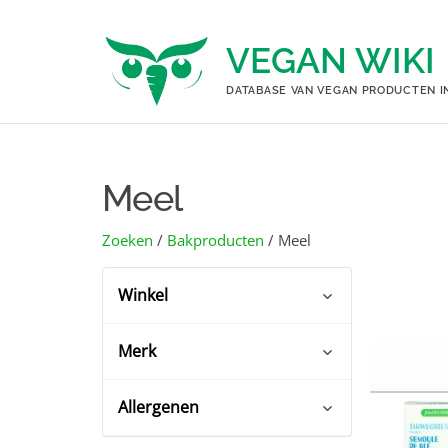
Ga
naar
VEGAN WIKI
de
inhoud
DATABASE VAN VEGAN PRODUCTEN I
Meel
Zoeken
/
Bakproducten
/ Meel
Winkel
Merk
Ekoplaza
(16)
Webwinkels
(16)
Allergenen
Joannusmolen
(16)
Glutenvrij
(4)