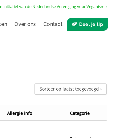
n initiatief van de
Nederlandse Vereniging voor Veganisme
ten
Over ons
Contact
Deel je tip
Sorteer op laatst toegevoegd
Sorteer op laatst toegevoegd
Sorteer op naam A - Z
Allergie info
Categorie
Sorteer op naam Z - A
Sorteer op winkel