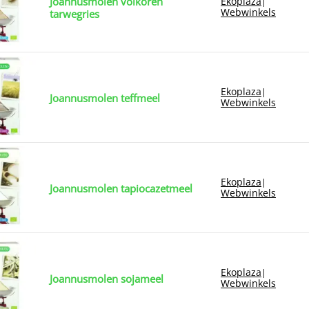
Joannusmolen volkoren
Ekoplaza
|
Webwinkels
tarwegries
Ekoplaza
|
Joannusmolen teffmeel
Webwinkels
Ekoplaza
|
Joannusmolen tapiocazetmeel
Webwinkels
Ekoplaza
|
Joannusmolen sojameel
Webwinkels