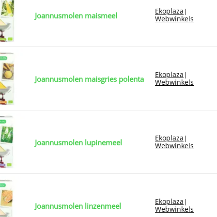
Ekoplaza
|
Joannusmolen maismeel
Webwinkels
Ekoplaza
|
Joannusmolen maisgries polenta
Webwinkels
Ekoplaza
|
Joannusmolen lupinemeel
Webwinkels
Ekoplaza
|
Joannusmolen linzenmeel
Webwinkels