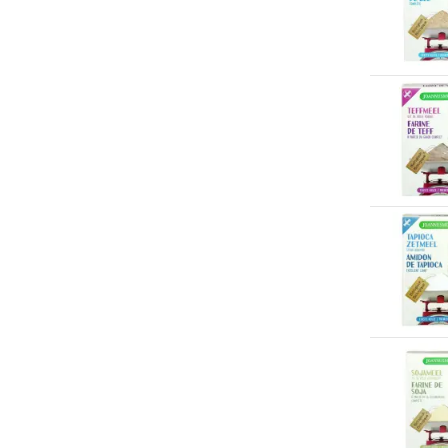
Noten-/pindavrij
(3)
Sojavrij
(15)