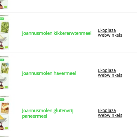
Ekoplaza
|
Joannusmolen kikkererwtenmeel
Webwinkels
Ekoplaza
|
Joannusmolen havermeel
Webwinkels
Joannusmolen glutenvrij
Ekoplaza
|
Webwinkels
paneermeel