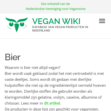
Ga
Een initiatief van de
naar
Nederlandse Vereniging voor Veganisme
de
VEGAN WIKI
inhoud
DATABASE VAN VEGAN PRODUCTEN IN
NEDERLAND
Bier
Waarom is bier niet altijd vegan?
Bier wordt vaak geklaard zodat het niet vertroebeld is met
vaste deeltjes. Soms wordt dit gedaan met dierlijke
hulpstoffen die niet op de ingrediëntenlijst vermeld hoeven
te worden. Dierlijke stoffen die gebruikt worden als
klaringsmiddel zijn gelatine, vislijm, caseïne, albumine of
chitosan. Lees meer in
dit artikel
.
De producten in deze lijst zijn geschikt voor veganisten.