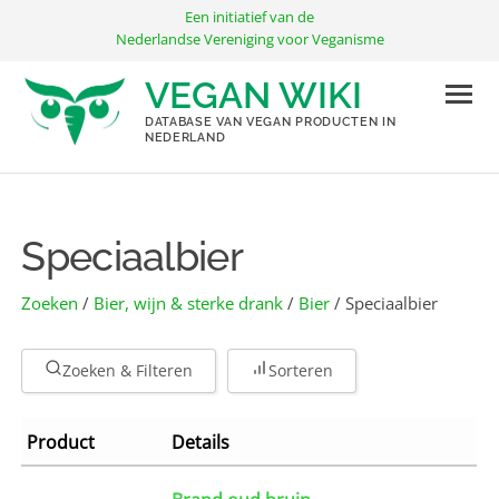
Ga
Een initiatief van de
naar
Nederlandse Vereniging voor Veganisme
de
VEGAN WIKI
inhoud
DATABASE VAN VEGAN PRODUCTEN IN
NEDERLAND
Speciaalbier
Zoeken
/
Bier, wijn & sterke drank
/
Bier
/ Speciaalbier
Zoeken & Filteren
Sorteren
Product
Details