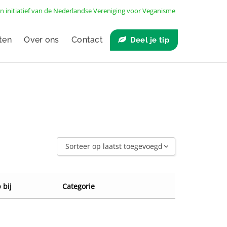
n initiatief van de
Nederlandse Vereniging voor Veganisme
ten
Over ons
Contact
Deel je tip
Sorteer op laatst toegevoegd
Sorteer op laatst toegevoegd
Sorteer op naam A - Z
 bij
Categorie
Sorteer op naam Z - A
Sorteer op winkel