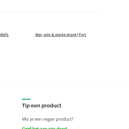
kels
Bier, wijn & sterke drank
|
Port
Tip een product
Mis je een vegan product?
Geef het aan ons door!