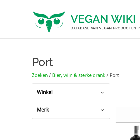
Ga
naar
VEGAN WIKI
de
inhoud
DATABASE VAN VEGAN PRODUCTEN I
Port
Zoeken
/
Bier, wijn & sterke drank
/ Port
Winkel
Merk
Albert Heijn
(5)
De Bijenkorf
(1)
Kopke
(5)
Hema
(2)