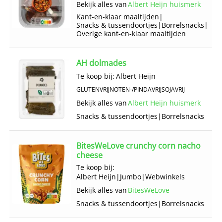
Bekijk alles van
Albert Heijn huismerk
Kant-en-klaar maaltijden
|
Snacks & tussendoortjes
|
Borrelsnacks
|
Overige kant-en-klaar maaltijden
AH dolmades
Te koop bij:
Albert Heijn
GLUTENVRIJ
NOTEN-/PINDAVRIJ
SOJAVRIJ
Bekijk alles van
Albert Heijn huismerk
Snacks & tussendoortjes
|
Borrelsnacks
BitesWeLove crunchy corn nacho
cheese
Te koop bij:
Albert Heijn
|
Jumbo
|
Webwinkels
Bekijk alles van
BitesWeLove
Snacks & tussendoortjes
|
Borrelsnacks