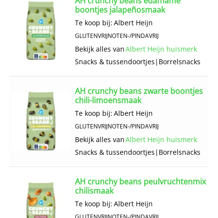
AH crunchy beans edamame
boontjes jalapeñosmaak
Te koop bij:
Albert Heijn
GLUTENVRIJ
NOTEN-/PINDAVRIJ
Bekijk alles van
Albert Heijn huismerk
Snacks & tussendoortjes
|
Borrelsnacks
AH crunchy beans zwarte boontjes
chili-limoensmaak
Te koop bij:
Albert Heijn
GLUTENVRIJ
NOTEN-/PINDAVRIJ
Bekijk alles van
Albert Heijn huismerk
Snacks & tussendoortjes
|
Borrelsnacks
AH crunchy beans peulvruchtenmix
chilismaak
Te koop bij:
Albert Heijn
GLUTENVRIJ
NOTEN-/PINDAVRIJ