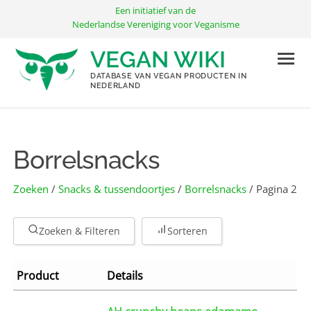
Ga
Een initiatief van de
naar
Nederlandse Vereniging voor Veganisme
de
VEGAN WIKI
inhoud
DATABASE VAN VEGAN PRODUCTEN IN
NEDERLAND
Borrelsnacks
Zoeken
/
Snacks & tussendoortjes
/
Borrelsnacks
/ Pagina 2
Zoeken & Filteren
Sorteren
Product
Details