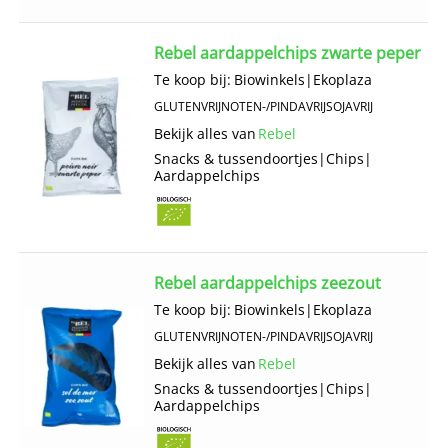
Rebel aardappelchips zwarte peper
Te koop bij:
Biowinkels
|
Ekoplaza
GLUTENVRIJ
NOTEN-/PINDAVRIJ
SOJAVRIJ
Bekijk alles van
Rebel
Snacks & tussendoortjes
|
Chips
|
Aardappelchips
Rebel aardappelchips zeezout
Te koop bij:
Biowinkels
|
Ekoplaza
GLUTENVRIJ
NOTEN-/PINDAVRIJ
SOJAVRIJ
Bekijk alles van
Rebel
Snacks & tussendoortjes
|
Chips
|
Aardappelchips