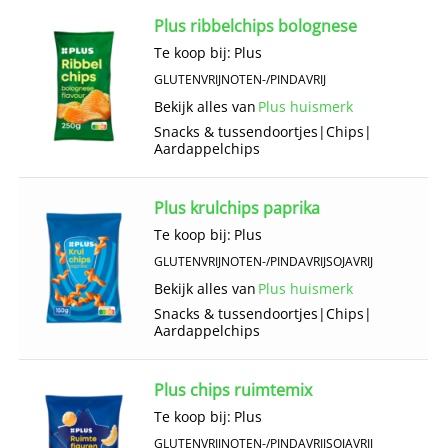
Plus ribbelchips bolognese
Te koop bij:
Plus
GLUTENVRIJ
NOTEN-/PINDAVRIJ
Bekijk alles van
Plus huismerk
Snacks & tussendoortjes
|
Chips
|
Aardappelchips
Plus krulchips paprika
Te koop bij:
Plus
GLUTENVRIJ
NOTEN-/PINDAVRIJ
SOJAVRIJ
Bekijk alles van
Plus huismerk
Snacks & tussendoortjes
|
Chips
|
Aardappelchips
Plus chips ruimtemix
Te koop bij:
Plus
GLUTENVRIJ
NOTEN-/PINDAVRIJ
SOJAVRIJ