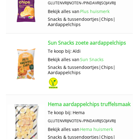
GLUTENVRIJ
NOTEN-/PINDAVRIJ
SOJAVRIJ
Bekijk alles van
Plus huismerk
Snacks & tussendoortjes
|
Chips
|
Aardappelchips
Sun Snacks zoete aardappelchips
Te koop bij:
Aldi
Bekijk alles van
Sun Snacks
Snacks & tussendoortjes
|
Chips
|
Aardappelchips
Hema aardappelchips truffelsmaak
Te koop bij:
Hema
GLUTENVRIJ
NOTEN-/PINDAVRIJ
SOJAVRIJ
Bekijk alles van
Hema huismerk
Snacks & tussendoortjes
|
Chips
|