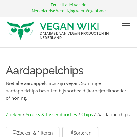
Ga
Een initiatief van de
naar
Nederlandse Vereniging voor Veganisme
de
VEGAN WIKI
inhoud
DATABASE VAN VEGAN PRODUCTEN IN
NEDERLAND
Aardappelchips
Niet alle aardappelchips zijn vegan. Sommige
aardappelchips bevatten bijvoorbeeld (karne)melkpoeder
of honing.
Zoeken
/
Snacks & tussendoortjes
/
Chips
/ Aardappelchips
Zoeken & Filteren
Sorteren