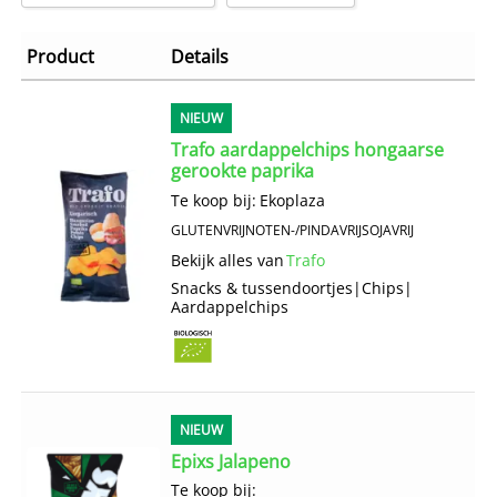
Product
Details
NIEUW
Trafo aardappelchips hongaarse
gerookte paprika
Te koop bij:
Ekoplaza
GLUTENVRIJ
NOTEN-/PINDAVRIJ
SOJAVRIJ
Bekijk alles van
Trafo
Snacks & tussendoortjes
|
Chips
|
Aardappelchips
NIEUW
Epixs Jalapeno
Te koop bij: