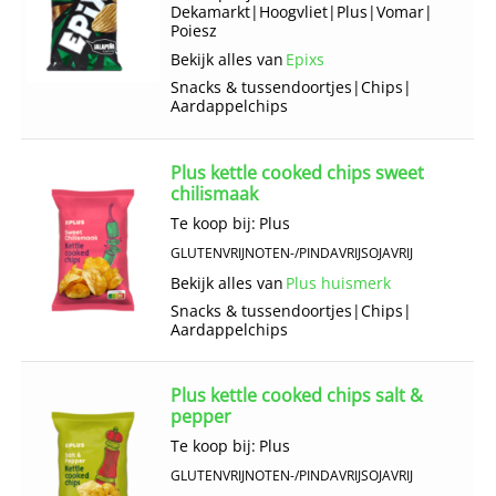
Dekamarkt
|
Hoogvliet
|
Plus
|
Vomar
|
Poiesz
Bekijk alles van
Epixs
Snacks & tussendoortjes
|
Chips
|
Aardappelchips
Plus kettle cooked chips sweet
chilismaak
Te koop bij:
Plus
GLUTENVRIJ
NOTEN-/PINDAVRIJ
SOJAVRIJ
Bekijk alles van
Plus huismerk
Snacks & tussendoortjes
|
Chips
|
Aardappelchips
Plus kettle cooked chips salt &
pepper
Te koop bij:
Plus
GLUTENVRIJ
NOTEN-/PINDAVRIJ
SOJAVRIJ