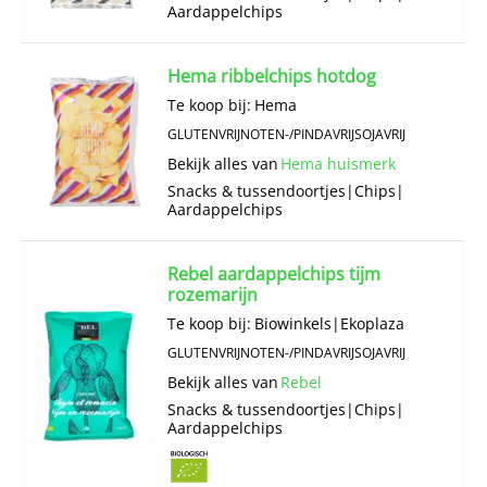
Aardappelchips
Hema ribbelchips hotdog
Te koop bij:
Hema
GLUTENVRIJ
NOTEN-/PINDAVRIJ
SOJAVRIJ
Bekijk alles van
Hema huismerk
Snacks & tussendoortjes
|
Chips
|
Aardappelchips
Rebel aardappelchips tijm
rozemarijn
Te koop bij:
Biowinkels
|
Ekoplaza
GLUTENVRIJ
NOTEN-/PINDAVRIJ
SOJAVRIJ
Bekijk alles van
Rebel
Snacks & tussendoortjes
|
Chips
|
Aardappelchips