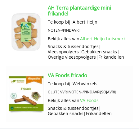
AH Terra plantaardige mini
frikandel
Te koop bij:
Albert Heijn
NOTEN-/PINDAVRIJ
Bekijk alles van
Albert Heijn huismerk
Snacks & tussendoortjes
|
Vlees­opvolgers
|
Gebakken snacks
|
Overige vlees­opvolgers
|
Frikandellen
VA Foods fricado
Te koop bij:
Webwinkels
GLUTENVRIJ
NOTEN-/PINDAVRIJ
SOJAVRIJ
Bekijk alles van
VA Foods
Snacks & tussendoortjes
|
Gebakken snacks
|
Frikandellen