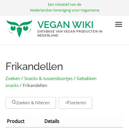
Ga
Een initiatief van de
naar
Nederlandse Vereniging voor Veganisme
de
VEGAN WIKI
inhoud
DATABASE VAN VEGAN PRODUCTEN IN
NEDERLAND
Frikandellen
Zoeken
/
Snacks & tussendoortjes
/
Gebakken
snacks
/ Frikandellen
Zoeken & Filteren
Sorteren
Product
Details