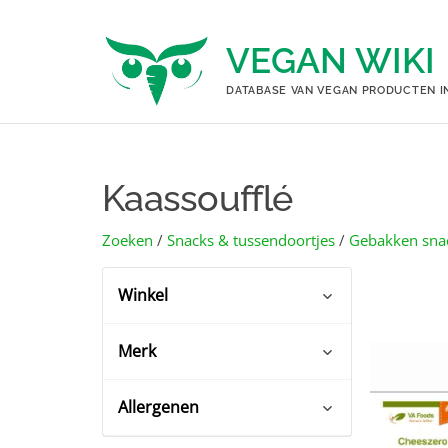
Ga
naar
VEGAN WIKI
de
inhoud
DATABASE VAN VEGAN PRODUCTEN I
Kaassoufflé
Zoeken
/
Snacks & tussendoortjes
/
Gebakken sna
Winkel
Merk
Webwinkels
(2)
Allergenen
VA Foods
(2)
Glutenvrij
(2)