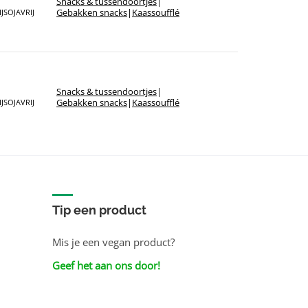
Snacks & tussendoortjes
|
Sorteer op merk
Gebakken snacks
|
Kaassoufflé
J
SOJAVRIJ
Snacks & tussendoortjes
|
Gebakken snacks
|
Kaassoufflé
J
SOJAVRIJ
Tip een product
Mis je een vegan product?
Geef het aan ons door!