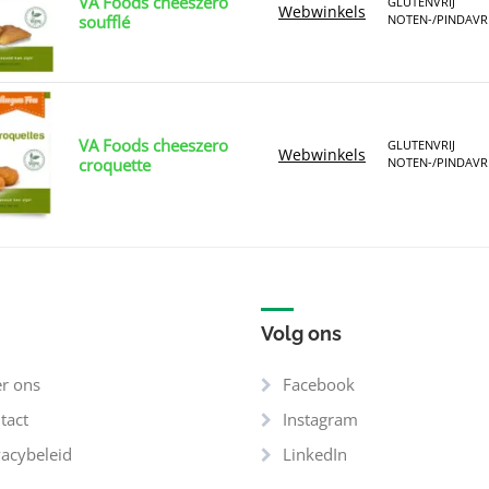
VA Foods cheeszero
GLUTENVRIJ
Webwinkels
soufflé
NOTEN-/PINDAVRI
VA Foods cheeszero
GLUTENVRIJ
Webwinkels
croquette
NOTEN-/PINDAVRI
Volg ons
r ons
Facebook
tact
Instagram
vacybeleid
LinkedIn