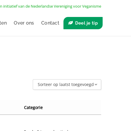
n initiatief van de
Nederlandse Vereniging voor Veganisme
ten
Over ons
Contact
Deel je tip
Sorteer op laatst toegevoegd
Sorteer op laatst toegevoegd
Sorteer op naam A - Z
Categorie
Sorteer op naam Z - A
Sorteer op winkel