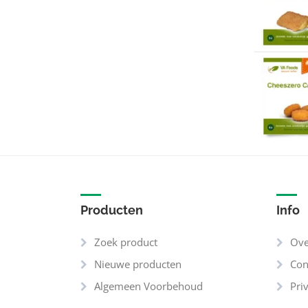
Noten-/pindavrij
(2)
Sojavrij
(2)
Producten
Info
Zoek product
Ove
Nieuwe producten
Con
Algemeen Voorbehoud
Pri