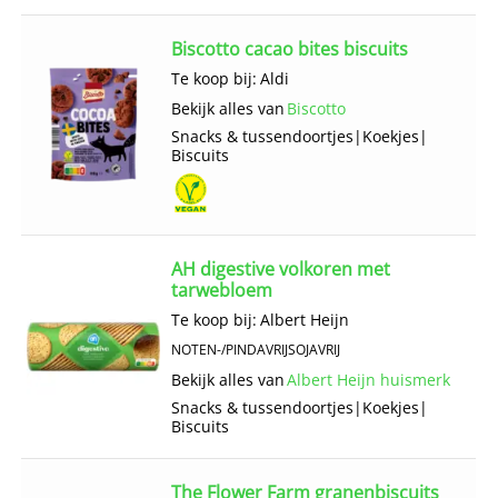
Biscotto cacao bites biscuits
Te koop bij:
Aldi
Bekijk alles van
Biscotto
Snacks & tussendoortjes
|
Koekjes
|
Biscuits
AH digestive volkoren met
tarwebloem
Te koop bij:
Albert Heijn
NOTEN-/PINDAVRIJ
SOJAVRIJ
Bekijk alles van
Albert Heijn huismerk
Snacks & tussendoortjes
|
Koekjes
|
Biscuits
The Flower Farm granenbiscuits