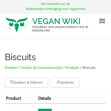
Ga
Een initiatief van de
naar
Nederlandse Vereniging voor Veganisme
de
VEGAN WIKI
inhoud
DATABASE VAN VEGAN PRODUCTEN IN
NEDERLAND
Biscuits
Zoeken
/
Snacks & tussendoortjes
/
Koekjes
/ Biscuits
Zoeken & Filteren
Sorteren
Product
Details