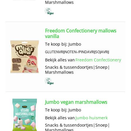
Marshmallows
Freedom Confectionery mallows
vanilla
Te koop bij:
Jumbo
GLUTENVRIJ
NOTEN-/PINDAVRIJ
SOJAVRIJ
Bekijk alles van
Freedom Confectionery
Snacks & tussendoortjes
|
Snoep
|
Marshmallows
Jumbo vegan marshmallows
Te koop bij:
Jumbo
Bekijk alles van
Jumbo huismerk
Snacks & tussendoortjes
|
Snoep
|
Marshmallows