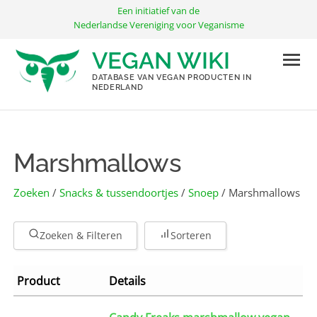
Ga
Een initiatief van de
naar
Nederlandse Vereniging voor Veganisme
de
VEGAN WIKI
inhoud
DATABASE VAN VEGAN PRODUCTEN IN
NEDERLAND
Marshmallows
Zoeken
/
Snacks & tussendoortjes
/
Snoep
/ Marshmallows
Zoeken & Filteren
Sorteren
Product
Details