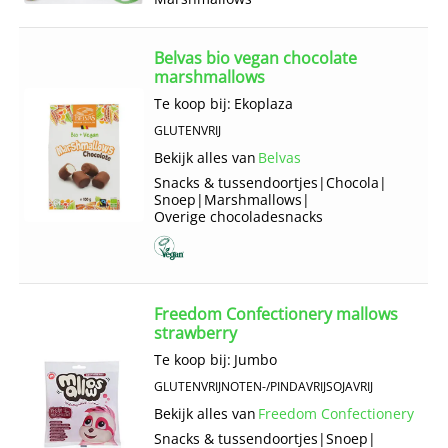
Belvas bio vegan chocolate
marshmallows
Te koop bij:
Ekoplaza
GLUTENVRIJ
Bekijk alles van
Belvas
Snacks & tussendoortjes
|
Chocola
|
Snoep
|
Marshmallows
|
Overige chocoladesnacks
Freedom Confectionery mallows
strawberry
Te koop bij:
Jumbo
GLUTENVRIJ
NOTEN-/PINDAVRIJ
SOJAVRIJ
Bekijk alles van
Freedom Confectionery
Snacks & tussendoortjes
|
Snoep
|