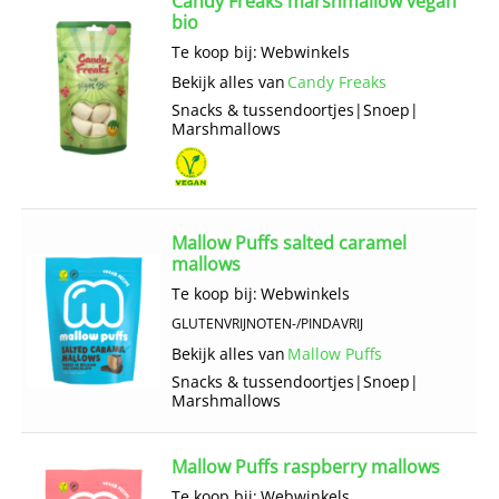
Candy Freaks marshmallow vegan
bio
Te koop bij:
Webwinkels
Bekijk alles van
Candy Freaks
Snacks & tussendoortjes
|
Snoep
|
Marshmallows
Mallow Puffs salted caramel
mallows
Te koop bij:
Webwinkels
GLUTENVRIJ
NOTEN-/PINDAVRIJ
Bekijk alles van
Mallow Puffs
Snacks & tussendoortjes
|
Snoep
|
Marshmallows
Mallow Puffs raspberry mallows
Te koop bij:
Webwinkels