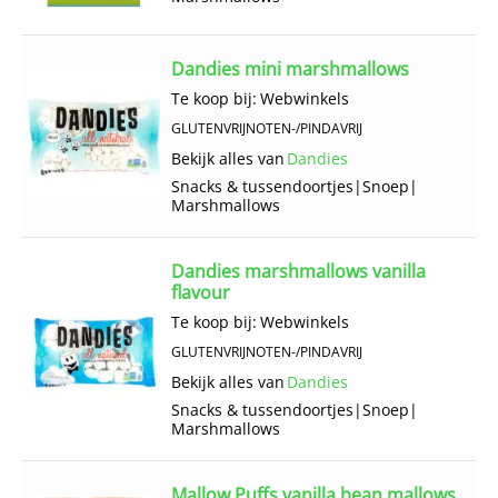
Dandies mini marshmallows
Te koop bij:
Webwinkels
GLUTENVRIJ
NOTEN-/PINDAVRIJ
Bekijk alles van
Dandies
Snacks & tussendoortjes
|
Snoep
|
Marshmallows
Dandies marshmallows vanilla
flavour
Te koop bij:
Webwinkels
GLUTENVRIJ
NOTEN-/PINDAVRIJ
Bekijk alles van
Dandies
Snacks & tussendoortjes
|
Snoep
|
Marshmallows
Mallow Puffs vanilla bean mallows