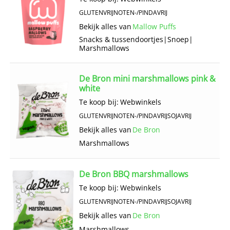
GLUTENVRIJ
NOTEN-/PINDAVRIJ
Bekijk alles van
Mallow Puffs
Snacks & tussendoortjes
|
Snoep
|
Marshmallows
De Bron mini marshmallows pink &
white
Te koop bij:
Webwinkels
GLUTENVRIJ
NOTEN-/PINDAVRIJ
SOJAVRIJ
Bekijk alles van
De Bron
Marshmallows
De Bron BBQ marshmallows
Te koop bij:
Webwinkels
GLUTENVRIJ
NOTEN-/PINDAVRIJ
SOJAVRIJ
Bekijk alles van
De Bron
Marshmallows