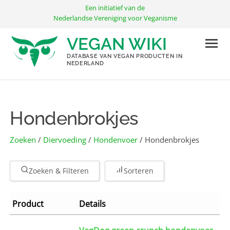
Ga
Een initiatief van de
naar
Nederlandse Vereniging voor Veganisme
de
VEGAN WIKI
inhoud
DATABASE VAN VEGAN PRODUCTEN IN
NEDERLAND
Hondenbrokjes
Zoeken
/
Diervoeding
/
Hondenvoer
/ Hondenbrokjes
Zoeken & Filteren
Sorteren
Product
Details