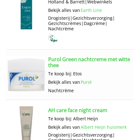
Holland & Barrett
|
Webwinkels
Bekijk alles van
Earth Line
Drogisterij
|
Gezichts­verzorging
|
Gezichts­crèmes
|
Dagcrème
|
Nachtcrème
Purol Green nachtcreme met witte
thee
Te koop bij:
Etos
Bekijk alles van
Purol
Nachtcrème
AH care face night cream
Te koop bij:
Albert Heijn
Bekijk alles van
Albert Heijn huismerk
Drogisterij
|
Gezichts­verzorging
|