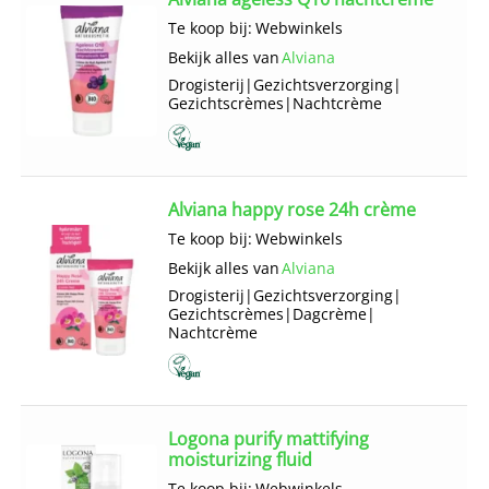
Te koop bij:
Webwinkels
Bekijk alles van
Alviana
Drogisterij
|
Gezichts­verzorging
|
Gezichts­crèmes
|
Nachtcrème
Alviana happy rose 24h crème
Te koop bij:
Webwinkels
Bekijk alles van
Alviana
Drogisterij
|
Gezichts­verzorging
|
Gezichts­crèmes
|
Dagcrème
|
Nachtcrème
Logona purify mattifying
moisturizing fluid
Te koop bij:
Webwinkels