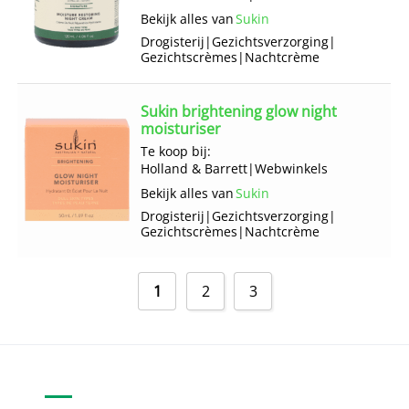
Bekijk alles van
Sukin
Drogisterij
|
Gezichts­verzorging
|
Gezichts­crèmes
|
Nachtcrème
Sukin brightening glow night
moisturiser
Te koop bij:
Holland & Barrett
|
Webwinkels
Bekijk alles van
Sukin
Drogisterij
|
Gezichts­verzorging
|
Gezichts­crèmes
|
Nachtcrème
1
2
3