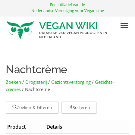
Ga
Een initiatief van de
naar
Nederlandse Vereniging voor Veganisme
de
VEGAN WIKI
inhoud
DATABASE VAN VEGAN PRODUCTEN IN
NEDERLAND
Nachtcrème
Zoeken
/
Drogisterij
/
Gezichts­verzorging
/
Gezichts­
crèmes
/ Nachtcrème
Zoeken & Filteren
Sorteren
Product
Details