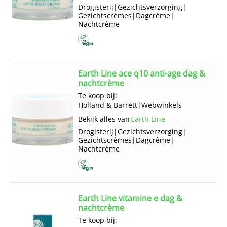
Drogisterij
|
Gezichts­verzorging
|
Gezichts­crèmes
|
Dagcrème
|
Nachtcrème
Earth Line ace q10 anti-age dag &
nachtcrème
Te koop bij:
Holland & Barrett
|
Webwinkels
Bekijk alles van
Earth Line
Drogisterij
|
Gezichts­verzorging
|
Gezichts­crèmes
|
Dagcrème
|
Nachtcrème
Earth Line vitamine e dag &
nachtcrème
Te koop bij: