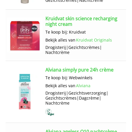
Gezichts­crèmes
|
Nachtcrème
Kruidvat skin science recharging
night cream
Te koop bij:
Kruidvat
Bekijk alles van
Kruidvat Originals
Drogisterij
|
Gezichts­crèmes
|
Nachtcrème
Alviana simply pure 24h crème
Te koop bij:
Webwinkels
Bekijk alles van
Alviana
Drogisterij
|
Gezichts­verzorging
|
Gezichts­crèmes
|
Dagcrème
|
Nachtcrème
Alviana ageless Q10 nachtcrème