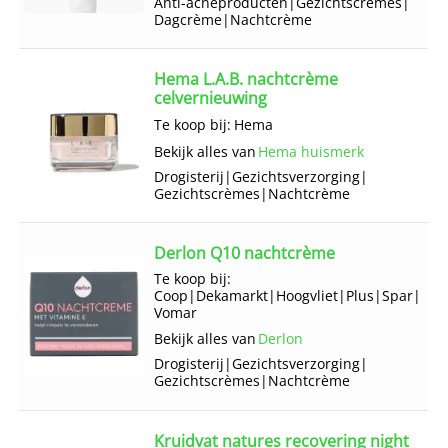
Anti-acneproducten
|
Gezichts­crèmes
|
Dagcrème
|
Nachtcrème
Hema L.A.B. nachtcrème
celvernieuwing
Te koop bij:
Hema
Bekijk alles van
Hema huismerk
Drogisterij
|
Gezichts­verzorging
|
Gezichts­crèmes
|
Nachtcrème
Derlon Q10 nachtcrème
Te koop bij:
Coop
|
Dekamarkt
|
Hoogvliet
|
Plus
|
Spar
|
Vomar
Bekijk alles van
Derlon
Drogisterij
|
Gezichts­verzorging
|
Gezichts­crèmes
|
Nachtcrème
Kruidvat natures recovering night