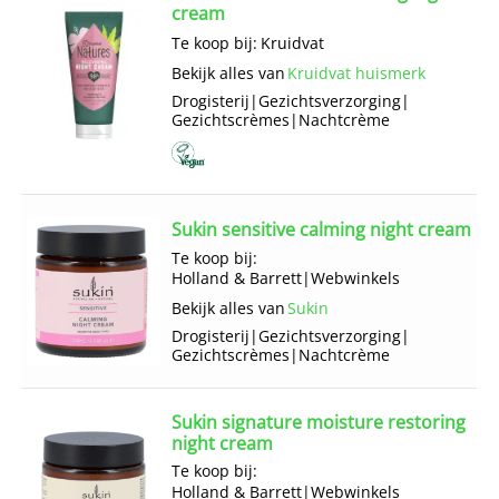
cream
Te koop bij:
Kruidvat
Bekijk alles van
Kruidvat huismerk
Drogisterij
|
Gezichts­verzorging
|
Gezichts­crèmes
|
Nachtcrème
Sukin sensitive calming night cream
Te koop bij:
Holland & Barrett
|
Webwinkels
Bekijk alles van
Sukin
Drogisterij
|
Gezichts­verzorging
|
Gezichts­crèmes
|
Nachtcrème
Sukin signature moisture restoring
night cream
Te koop bij:
Holland & Barrett
|
Webwinkels