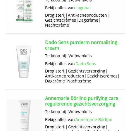
Bekijk alles van
Logona
Drogisterij
|
Anti-acneproducten
|
Gezichts­crèmes
|
Dagcrème
|
Nachtcrème
Dado Sens purderm normalizing
cream
Te koop bij:
Webwinkels
Bekijk alles van
Dado Sens
Drogisterij
|
Gezichts­verzorging
|
Anti-acneproducten
|
Gezichts­crèmes
|
Dagcrème
|
Nachtcrème
Annemarie Börlind purifying care
regulerende gezichtsverzorging
Te koop bij:
Webwinkels
Bekijk alles van
Annemarie Börlind
Drogisterij
|
Gezichts­verzorging
|