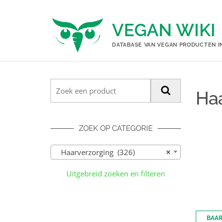
Ga
naar
VEGAN WIKI
de
inhoud
DATABASE VAN VEGAN PRODUCTEN I
Haa
ZOEK OP CATEGORIE
Haarverzorging (326)
×
Uitgebreid zoeken en filteren
BAA