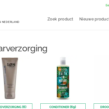
Ee
Zoek product
Nieuwe produc
N NEDERLAND
rverzorging
(6)
(69)
RDVERZORGING
CONDITIONER
DROO