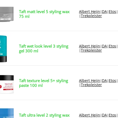
Taft matt level 5 styling wax
Albert Heijn
DA
Etos
|
|
|
Trekpleister
|
75 ml
Taft wet look level 3 styling
Albert Heijn
DA
Etos
|
|
|
Trekpleister
|
gel 300 ml
Taft texture level 5+ styling
Albert Heijn
DA
Etos
|
|
|
Trekpleister
|
paste 100 ml
Taft ultra level 2 styling wax
Albert Heijn
DA
Etos
|
|
|