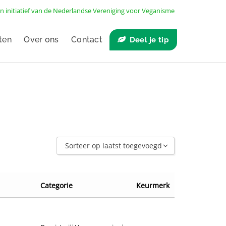
n initiatief van de
Nederlandse Vereniging voor Veganisme
ten
Over ons
Contact
Deel je tip
Sorteer op laatst toegevoegd
Sorteer op laatst toegevoegd
Sorteer op naam A - Z
Categorie
Keurmerk
Sorteer op naam Z - A
Sorteer op winkel