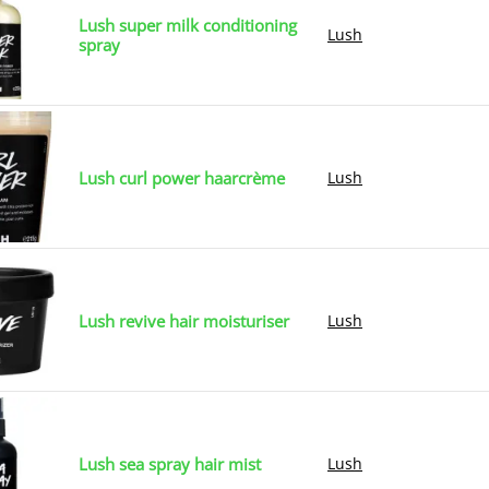
Lush super milk conditioning
Lush
spray
Lush curl power haarcrème
Lush
Lush revive hair moisturiser
Lush
Lush sea spray hair mist
Lush