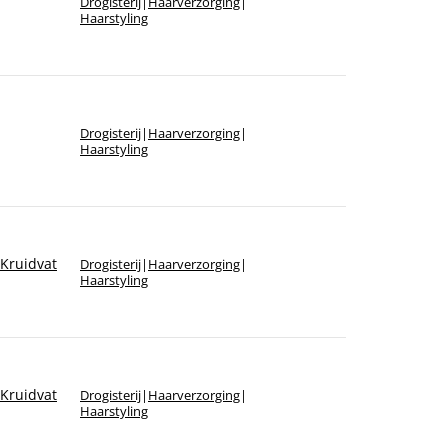
Drogisterij
|
Haarverzorging
|
Sorteer op merk
Haarstyling
Drogisterij
|
Haarverzorging
|
Haarstyling
Kruidvat
Drogisterij
|
Haarverzorging
|
Haarstyling
Kruidvat
Drogisterij
|
Haarverzorging
|
Haarstyling