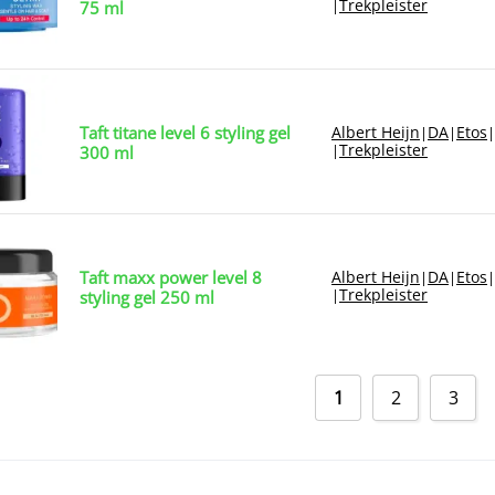
Trekpleister
|
75 ml
Taft titane level 6 styling gel
Albert Heijn
DA
Etos
|
|
|
Trekpleister
|
300 ml
Taft maxx power level 8
Albert Heijn
DA
Etos
|
|
|
Trekpleister
|
styling gel 250 ml
1
2
3