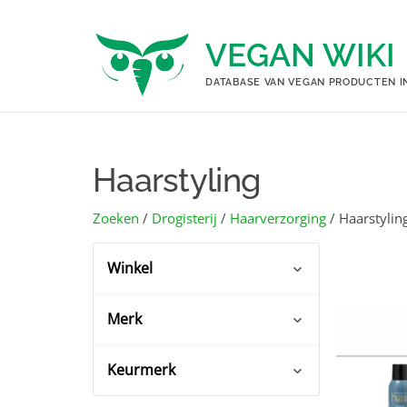
Ga
naar
VEGAN WIKI
de
inhoud
DATABASE VAN VEGAN PRODUCTEN I
Haarstyling
Zoeken
/
Drogisterij
/
Haarverzorging
/ Haarstylin
Winkel
Merk
Albert Heijn
(19)
DA
(23)
Keurmerk
Albert Heijn huismerk
(1)
Douglas
(1)