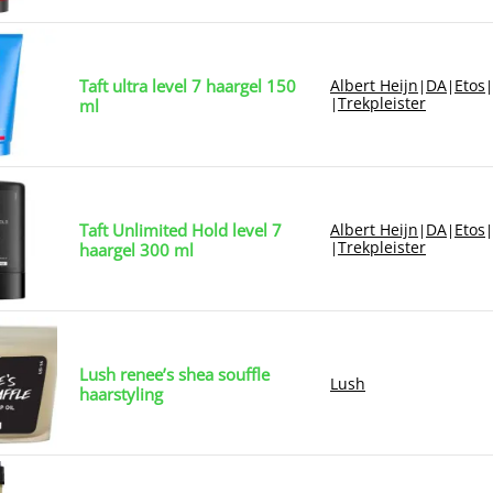
Taft ultra level 7 haargel 150
Albert Heijn
DA
Etos
|
|
|
Trekpleister
|
ml
Taft Unlimited Hold level 7
Albert Heijn
DA
Etos
|
|
|
Trekpleister
|
haargel 300 ml
Lush renee’s shea souffle
Lush
haarstyling