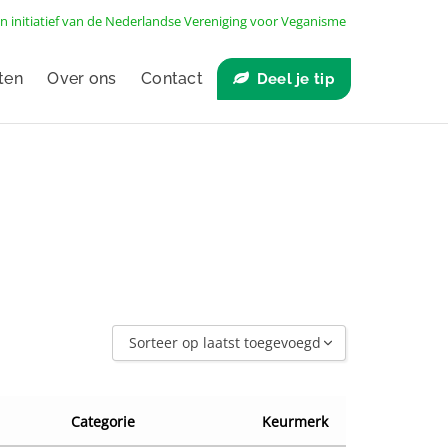
n initiatief van de
Nederlandse Vereniging voor Veganisme
ten
Over ons
Contact
Deel je tip
Sorteer op laatst toegevoegd
Sorteer op laatst toegevoegd
Sorteer op naam A - Z
Categorie
Keurmerk
Sorteer op naam Z - A