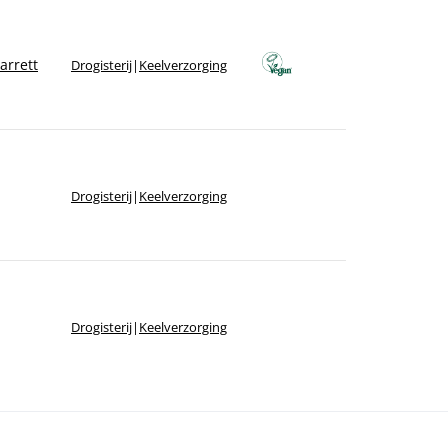
Sorteer op winkel
Sorteer op merk
arrett
Drogisterij
|
Keelverzorging
Drogisterij
|
Keelverzorging
Drogisterij
|
Keelverzorging