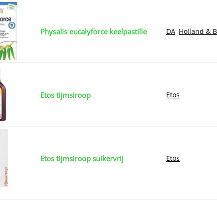
Physalis eucalyforce keelpastille
DA
Holland & B
|
Etos tijmsiroop
Etos
Etos tijmsiroop suikervrij
Etos