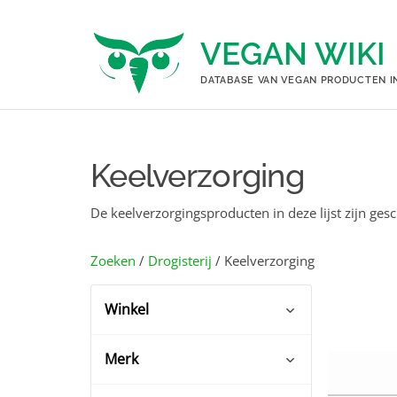
Ga
naar
VEGAN WIKI
de
inhoud
DATABASE VAN VEGAN PRODUCTEN I
Keelverzorging
De keelverzorgingsproducten in deze lijst zijn ges
Zoeken
/
Drogisterij
/ Keelverzorging
Winkel
Merk
DA
(1)