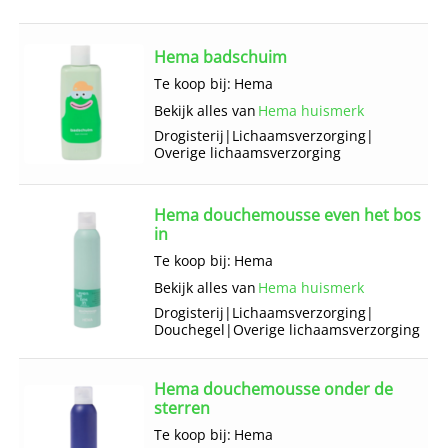
Hema badschuim
Te koop bij:
Hema
Bekijk alles van
Hema huismerk
Drogisterij
|
Lichaams­verzorging
|
Overige lichaams­verzorging
Hema douchemousse even het bos
in
Te koop bij:
Hema
Bekijk alles van
Hema huismerk
Drogisterij
|
Lichaams­verzorging
|
Douchegel
|
Overige lichaams­verzorging
Hema douchemousse onder de
sterren
Te koop bij:
Hema