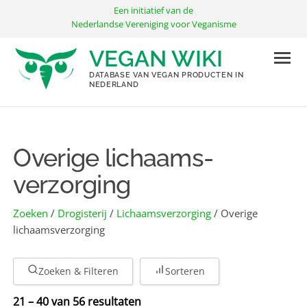
Ga
Een initiatief van de
naar
Nederlandse Vereniging voor Veganisme
de
VEGAN WIKI
inhoud
DATABASE VAN VEGAN PRODUCTEN IN
NEDERLAND
Overige lichaams­
verzorging
Zoeken
/
Drogisterij
/
Lichaams­verzorging
/ Overige
lichaams­verzorging
Zoeken & Filteren
Sorteren
21 – 40 van 56 resultaten