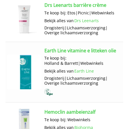
Drs Leenarts barrière crème
Te koop bij:
Etos
|
Picnic
|
Webwinkels
Bekijk alles van
Drs Leenarts
Drogisterij
|
Lichaams­verzorging
|
Overige lichaams­verzorging
Earth Line vitamine e litteken olie
Te koop bij:
Holland & Barrett
|
Webwinkels
Bekijk alles van
Earth Line
Drogisterij
|
Lichaams­verzorging
|
Overige lichaams­verzorging
Hemoclin aambeienzalf
Te koop bij:
Webwinkels
Bekijk alles van
Biohorma