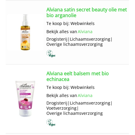
Alviana satin secret beauty olie met
bio arganolie
Te koop bij:
Webwinkels
Bekijk alles van
Alviana
Drogisterij
|
Lichaams­verzorging
|
Overige lichaams­verzorging
Alviana eelt balsem met bio
echinacea
Te koop bij:
Webwinkels
Bekijk alles van
Alviana
Drogisterij
|
Lichaams­verzorging
|
Voetverzorging
|
Overige lichaams­verzorging