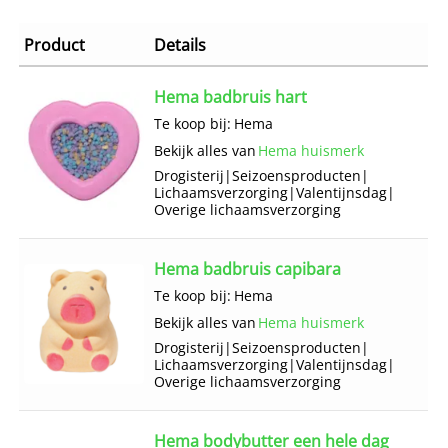
Product
Details
Hema badbruis hart
Te koop bij:
Hema
Bekijk alles van
Hema huismerk
Drogisterij
|
Seizoens­producten
|
Lichaams­verzorging
|
Valentijnsdag
|
Overige lichaams­verzorging
Hema badbruis capibara
Te koop bij:
Hema
Bekijk alles van
Hema huismerk
Drogisterij
|
Seizoens­producten
|
Lichaams­verzorging
|
Valentijnsdag
|
Overige lichaams­verzorging
Hema bodybutter een hele dag