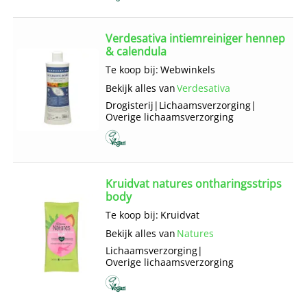
Verdesativa intiemreiniger hennep
& calendula
Te koop bij:
Webwinkels
Bekijk alles van
Verdesativa
Drogisterij
|
Lichaams­verzorging
|
Overige lichaams­verzorging
Kruidvat natures ontharingsstrips
body
Te koop bij:
Kruidvat
Bekijk alles van
Natures
Lichaams­verzorging
|
Overige lichaams­verzorging