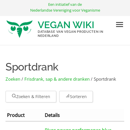
Ga
Een initiatief van de
naar
Nederlandse Vereniging voor Veganisme
de
VEGAN WIKI
inhoud
DATABASE VAN VEGAN PRODUCTEN IN
NEDERLAND
Sportdrank
Zoeken
/
Frisdrank, sap & andere dranken
/ Sportdrank
Zoeken & Filteren
Sorteren
Product
Details