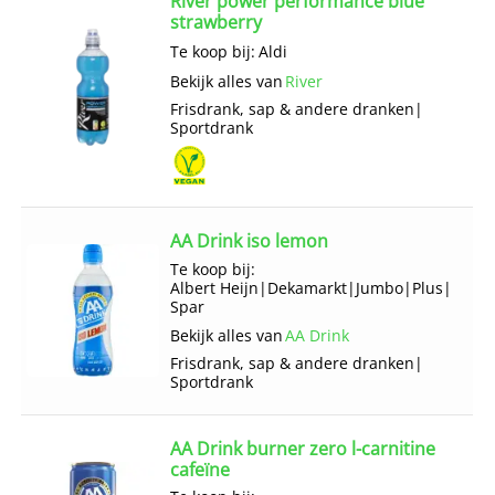
River power performance blue
strawberry
Te koop bij:
Aldi
Bekijk alles van
River
Frisdrank, sap & andere dranken
|
Sportdrank
AA Drink iso lemon
Te koop bij:
Albert Heijn
|
Dekamarkt
|
Jumbo
|
Plus
|
Spar
Bekijk alles van
AA Drink
Frisdrank, sap & andere dranken
|
Sportdrank
AA Drink burner zero l-carnitine
cafeïne