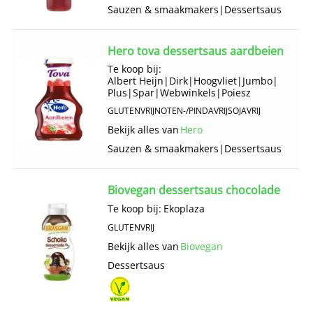
Sauzen & smaakmakers
|
Dessertsaus
Hero tova dessertsaus aardbeien
Te koop bij:
Albert Heijn
|
Dirk
|
Hoogvliet
|
Jumbo
|
Plus
|
Spar
|
Webwinkels
|
Poiesz
GLUTENVRIJ
NOTEN-/PINDAVRIJ
SOJAVRIJ
Bekijk alles van
Hero
Sauzen & smaakmakers
|
Dessertsaus
Biovegan dessertsaus chocolade
Te koop bij:
Ekoplaza
GLUTENVRIJ
Bekijk alles van
Biovegan
Dessertsaus