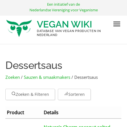
Ga
Een initiatief van de
naar
Nederlandse Vereniging voor Veganisme
de
VEGAN WIKI
inhoud
DATABASE VAN VEGAN PRODUCTEN IN
NEDERLAND
Dessertsaus
Zoeken
/
Sauzen & smaakmakers
/ Dessertsaus
Zoeken & Filteren
Sorteren
Product
Details