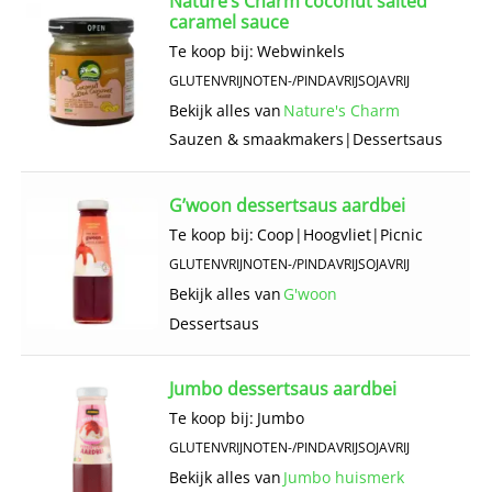
Nature’s Charm coconut salted
caramel sauce
Te koop bij:
Webwinkels
GLUTENVRIJ
NOTEN-/PINDAVRIJ
SOJAVRIJ
Bekijk alles van
Nature's Charm
Sauzen & smaakmakers
|
Dessertsaus
G’woon dessertsaus aardbei
Te koop bij:
Coop
|
Hoogvliet
|
Picnic
GLUTENVRIJ
NOTEN-/PINDAVRIJ
SOJAVRIJ
Bekijk alles van
G'woon
Dessertsaus
Jumbo dessertsaus aardbei
Te koop bij:
Jumbo
GLUTENVRIJ
NOTEN-/PINDAVRIJ
SOJAVRIJ
Bekijk alles van
Jumbo huismerk