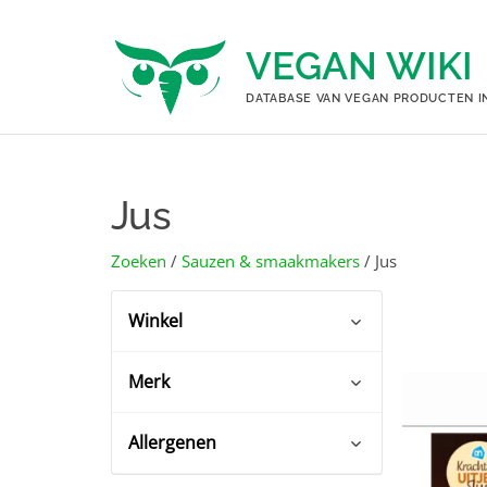
Ga
naar
VEGAN WIKI
de
inhoud
DATABASE VAN VEGAN PRODUCTEN I
Jus
Zoeken
/
Sauzen & smaakmakers
/ Jus
Winkel
Merk
Albert Heijn
(8)
Coop
(4)
Allergenen
Albert Heijn huismerk
(2)
Dekamarkt
(4)
Glutenvrij
(1)