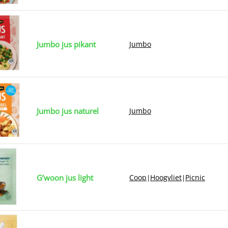
Jumbo jus pikant
Jumbo
Jumbo jus naturel
Jumbo
G’woon jus light
Coop
Hoogvliet
Picnic
|
|