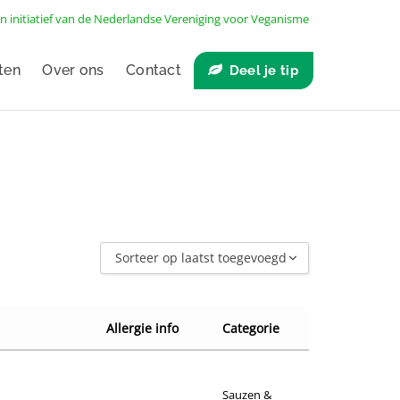
n initiatief van de
Nederlandse Vereniging voor Veganisme
ten
Over ons
Contact
Deel je tip
Sorteer op laatst toegevoegd
Sorteer op laatst toegevoegd
Sorteer op naam A - Z
Allergie info
Categorie
Sorteer op naam Z - A
Sorteer op winkel
Sauzen &