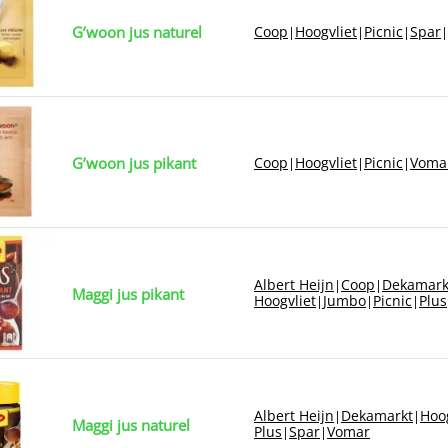
G’woon jus naturel
Coop
Hoogvliet
Picnic
Spar
|
|
|
|
G’woon jus pikant
Coop
Hoogvliet
Picnic
Voma
|
|
|
Albert Heijn
Coop
Dekamark
|
|
Maggi jus pikant
Hoogvliet
Jumbo
Picnic
Plus
|
|
|
Albert Heijn
Dekamarkt
Hoog
|
|
Maggi jus naturel
Plus
Spar
Vomar
|
|