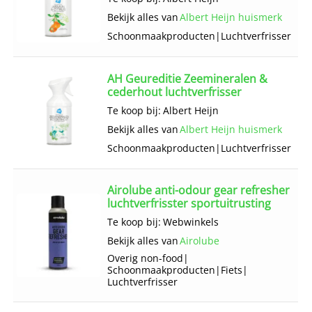
Bekijk alles van
Albert Heijn huismerk
Schoonmaak­producten
|
Luchtverfrisser
AH Geureditie Zeemineralen &
cederhout luchtverfrisser
Te koop bij:
Albert Heijn
Bekijk alles van
Albert Heijn huismerk
Schoonmaak­producten
|
Luchtverfrisser
Airolube anti-odour gear refresher
luchtverfrisster sportuitrusting
Te koop bij:
Webwinkels
Bekijk alles van
Airolube
Overig non-food
|
Schoonmaak­producten
|
Fiets
|
Luchtverfrisser