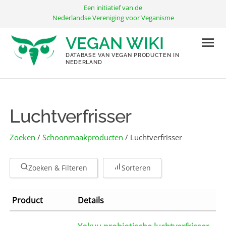
Ga
Een initiatief van de
naar
Nederlandse Vereniging voor Veganisme
de
VEGAN WIKI
inhoud
DATABASE VAN VEGAN PRODUCTEN IN
NEDERLAND
Luchtverfrisser
Zoeken
/
Schoonmaak­producten
/ Luchtverfrisser
Zoeken & Filteren
Sorteren
Product
Details