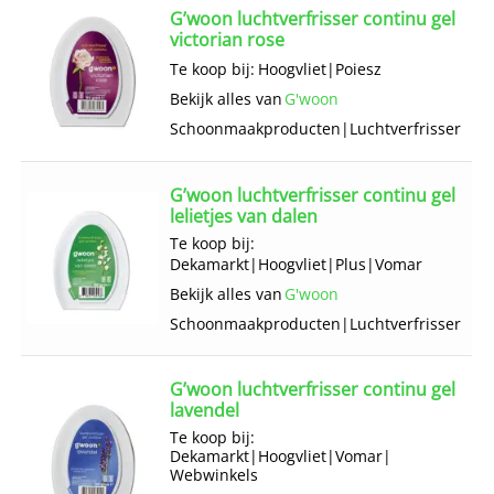
G’woon luchtverfrisser continu gel
victorian rose
Te koop bij:
Hoogvliet
|
Poiesz
Bekijk alles van
G'woon
Schoonmaak­producten
|
Luchtverfrisser
G’woon luchtverfrisser continu gel
lelietjes van dalen
Te koop bij:
Dekamarkt
|
Hoogvliet
|
Plus
|
Vomar
Bekijk alles van
G'woon
Schoonmaak­producten
|
Luchtverfrisser
G’woon luchtverfrisser continu gel
lavendel
Te koop bij:
Dekamarkt
|
Hoogvliet
|
Vomar
|
Webwinkels