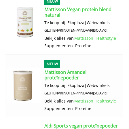
NIEUW
Mattisson Vegan protein blend
natural
Te koop bij:
Ekoplaza
|
Webwinkels
GLUTENVRIJ
NOTEN-/PINDAVRIJ
SOJAVRIJ
Bekijk alles van
Mattisson Healthstyle
Supplementen
|
Proteïne
NIEUW
Mattisson Amandel
proteïnepoeder
Te koop bij:
Ekoplaza
|
Webwinkels
GLUTENVRIJ
NOTEN-/PINDAVRIJ
SOJAVRIJ
Bekijk alles van
Mattisson Healthstyle
Supplementen
|
Proteïne
Aldi Sports vegan proteïnepoeder