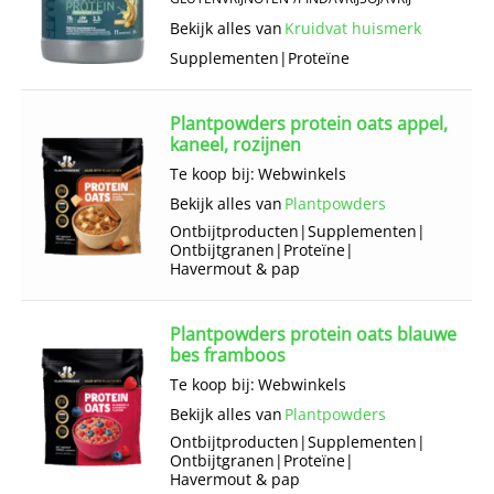
Bekijk alles van
Kruidvat huismerk
Supplementen
|
Proteïne
Plantpowders protein oats appel,
kaneel, rozijnen
Te koop bij:
Webwinkels
Bekijk alles van
Plantpowders
Ontbijt­producten
|
Supplementen
|
Ontbijtgranen
|
Proteïne
|
Havermout & pap
Plantpowders protein oats blauwe
bes framboos
Te koop bij:
Webwinkels
Bekijk alles van
Plantpowders
Ontbijt­producten
|
Supplementen
|
Ontbijtgranen
|
Proteïne
|
Havermout & pap