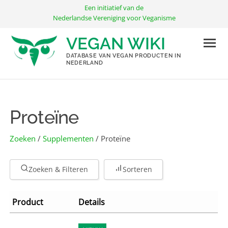
Ga
Een initiatief van de
naar
Nederlandse Vereniging voor Veganisme
de
VEGAN WIKI
inhoud
DATABASE VAN VEGAN PRODUCTEN IN
NEDERLAND
Proteïne
Zoeken
/
Supplementen
/ Proteïne
Zoeken & Filteren
Sorteren
Product
Details