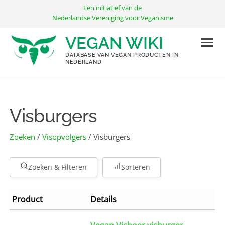
Ga
Een initiatief van de
naar
Nederlandse Vereniging voor Veganisme
de
VEGAN WIKI
inhoud
DATABASE VAN VEGAN PRODUCTEN IN
NEDERLAND
Visburgers
Zoeken
/
Visopvolgers
/ Visburgers
Zoeken & Filteren
Sorteren
Product
Details