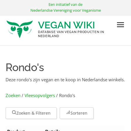
Ga
Een initiatief van de
naar
Nederlandse Vereniging voor Veganisme
de
VEGAN WIKI
inhoud
DATABASE VAN VEGAN PRODUCTEN IN
NEDERLAND
Rondo's
Deze rondo’s zijn vegan en te koop in Nederlandse winkels.
Zoeken
/
Vlees­opvolgers
/ Rondo's
Zoeken & Filteren
Sorteren