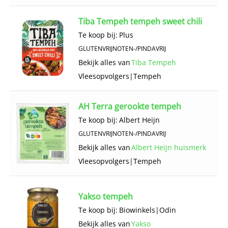
Tiba Tempeh tempeh sweet chili
Te koop bij:
Plus
GLUTENVRIJ
NOTEN-/PINDAVRIJ
Bekijk alles van
Tiba Tempeh
Vlees­opvolgers
|
Tempeh
AH Terra gerookte tempeh
Te koop bij:
Albert Heijn
GLUTENVRIJ
NOTEN-/PINDAVRIJ
Bekijk alles van
Albert Heijn huismerk
Vlees­opvolgers
|
Tempeh
Yakso tempeh
Te koop bij:
Biowinkels
|
Odin
Bekijk alles van
Yakso