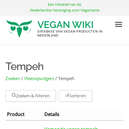
Ga
Een initiatief van de
naar
Nederlandse Vereniging voor Veganisme
de
VEGAN WIKI
inhoud
DATABASE VAN VEGAN PRODUCTEN IN
NEDERLAND
Tempeh
Zoeken
/
Vlees­opvolgers
/ Tempeh
Zoeken & Filteren
Sorteren
Product
Details