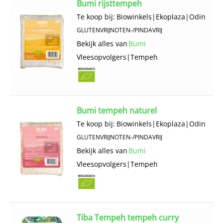
Bumi rijsttempeh
Te koop bij:
Biowinkels
|
Ekoplaza
|
Odin
GLUTENVRIJ
NOTEN-/PINDAVRIJ
Bekijk alles van
Bumi
Vlees­opvolgers
|
Tempeh
Bumi tempeh naturel
Te koop bij:
Biowinkels
|
Ekoplaza
|
Odin
GLUTENVRIJ
NOTEN-/PINDAVRIJ
Bekijk alles van
Bumi
Vlees­opvolgers
|
Tempeh
Tiba Tempeh tempeh curry