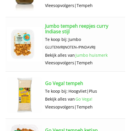
Vlees­opvolgers
|
Tempeh
Jumbo tempeh reepjes curry
Indiase stijl
Te koop bij:
Jumbo
GLUTENVRIJ
NOTEN-/PINDAVRIJ
Bekijk alles van
Jumbo huismerk
Vlees­opvolgers
|
Tempeh
Go Vega! tempeh
Te koop bij:
Hoogvliet
|
Plus
Bekijk alles van
Go Vega!
Vlees­opvolgers
|
Tempeh
Go Vega! tempeh ketjap