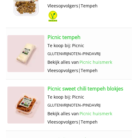
Vlees­opvolgers
|
Tempeh
Picnic tempeh
Te koop bij:
Picnic
GLUTENVRIJ
NOTEN-/PINDAVRIJ
Bekijk alles van
Picnic huismerk
Vlees­opvolgers
|
Tempeh
Picnic sweet chili tempeh blokjes
Te koop bij:
Picnic
GLUTENVRIJ
NOTEN-/PINDAVRIJ
Bekijk alles van
Picnic huismerk
Vlees­opvolgers
|
Tempeh