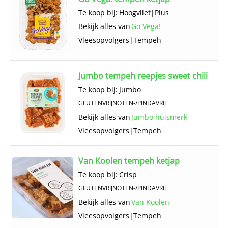
Te koop bij:
Hoogvliet
|
Plus
Bekijk alles van
Go Vega!
Vlees­opvolgers
|
Tempeh
Jumbo tempeh reepjes sweet chili
Te koop bij:
Jumbo
GLUTENVRIJ
NOTEN-/PINDAVRIJ
Bekijk alles van
Jumbo huismerk
Vlees­opvolgers
|
Tempeh
Van Koolen tempeh ketjap
Te koop bij:
Crisp
GLUTENVRIJ
NOTEN-/PINDAVRIJ
Bekijk alles van
Van Koolen
Vlees­opvolgers
|
Tempeh