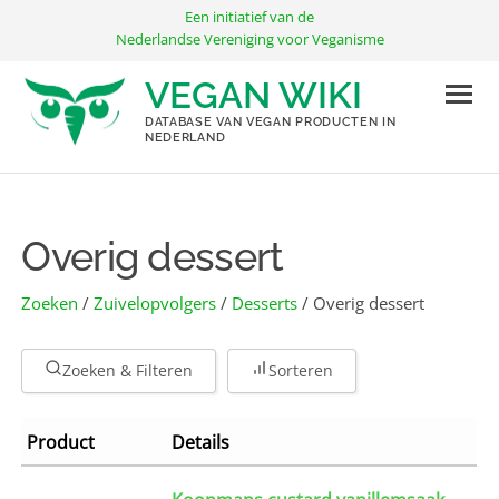
Ga
Een initiatief van de
naar
Nederlandse Vereniging voor Veganisme
de
VEGAN WIKI
inhoud
DATABASE VAN VEGAN PRODUCTEN IN
NEDERLAND
Overig dessert
Zoeken
/
Zuivelopvolgers
/
Desserts
/ Overig dessert
Zoeken & Filteren
Sorteren
Product
Details