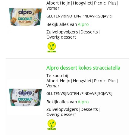
Albert Heijn
|
Hoogvliet
|
Picnic
|
Plus
|
Vomar
GLUTENVRIJ
NOTEN-/PINDAVRIJ
SOJAVRIJ
Bekijk alles van
Alpro
Zuivelopvolgers
|
Desserts
|
Overig dessert
Alpro dessert kokos stracciatella
Te koop bij:
Albert Heijn
|
Hoogvliet
|
Picnic
|
Plus
|
Vomar
GLUTENVRIJ
NOTEN-/PINDAVRIJ
SOJAVRIJ
Bekijk alles van
Alpro
Zuivelopvolgers
|
Desserts
|
Overig dessert