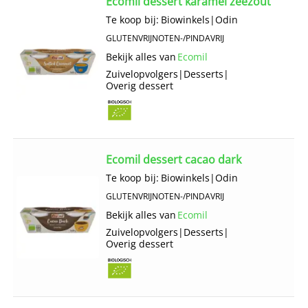
Ecomil dessert karamel zeezout
Te koop bij:
Biowinkels
|
Odin
GLUTENVRIJ
NOTEN-/PINDAVRIJ
Bekijk alles van
Ecomil
Zuivelopvolgers
|
Desserts
|
Overig dessert
Ecomil dessert cacao dark
Te koop bij:
Biowinkels
|
Odin
GLUTENVRIJ
NOTEN-/PINDAVRIJ
Bekijk alles van
Ecomil
Zuivelopvolgers
|
Desserts
|
Overig dessert