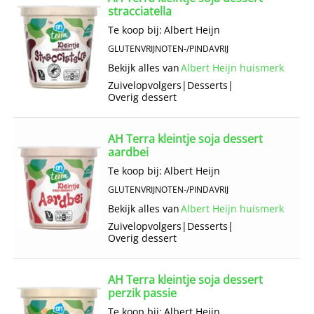
stracciatella
Te koop bij:
Albert Heijn
GLUTENVRIJ
NOTEN-/PINDAVRIJ
Bekijk alles van
Albert Heijn huismerk
Zuivelopvolgers
|
Desserts
|
Overig dessert
AH Terra kleintje soja dessert
aardbei
Te koop bij:
Albert Heijn
GLUTENVRIJ
NOTEN-/PINDAVRIJ
Bekijk alles van
Albert Heijn huismerk
Zuivelopvolgers
|
Desserts
|
Overig dessert
AH Terra kleintje soja dessert
perzik passie
Te koop bij:
Albert Heijn