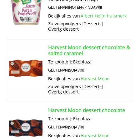
GLUTENVRIJ
NOTEN-/PINDAVRIJ
Bekijk alles van
Albert Heijn huismerk
Zuivelopvolgers
|
Desserts
|
Overig dessert
Harvest Moon dessert chocolate &
salted caramel
Te koop bij:
Ekoplaza
GLUTENVRIJ
SOJAVRIJ
Bekijk alles van
Harvest Moon
Zuivelopvolgers
|
Desserts
|
Overig dessert
Harvest Moon dessert chocolate
Te koop bij:
Ekoplaza
GLUTENVRIJ
SOJAVRIJ
Bekijk alles van
Harvest Moon