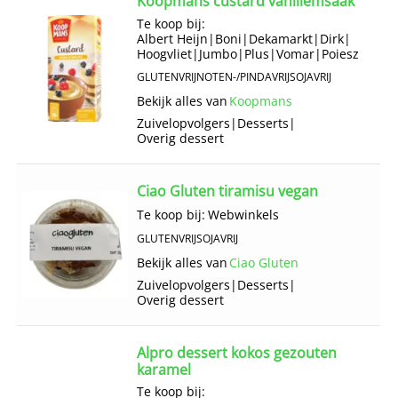
Koopmans custard vanillemsaak
Te koop bij:
Albert Heijn
|
Boni
|
Dekamarkt
|
Dirk
|
Hoogvliet
|
Jumbo
|
Plus
|
Vomar
|
Poiesz
GLUTENVRIJ
NOTEN-/PINDAVRIJ
SOJAVRIJ
Bekijk alles van
Koopmans
Zuivelopvolgers
|
Desserts
|
Overig dessert
Ciao Gluten tiramisu vegan
Te koop bij:
Webwinkels
GLUTENVRIJ
SOJAVRIJ
Bekijk alles van
Ciao Gluten
Zuivelopvolgers
|
Desserts
|
Overig dessert
Alpro dessert kokos gezouten
karamel
Te koop bij: