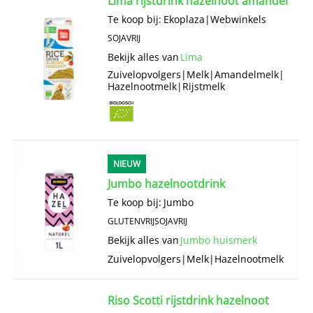
Lima rijstdrink hazelnoot amandel
Te koop bij:
Ekoplaza
|
Webwinkels
SOJAVRIJ
Bekijk alles van
Lima
Zuivelopvolgers
|
Melk
|
Amandelmelk
|
Hazelnootmelk
|
Rijstmelk
NIEUW
Jumbo hazelnootdrink
Te koop bij:
Jumbo
GLUTENVRIJ
SOJAVRIJ
Bekijk alles van
Jumbo huismerk
Zuivelopvolgers
|
Melk
|
Hazelnootmelk
Riso Scotti rijstdrink hazelnoot