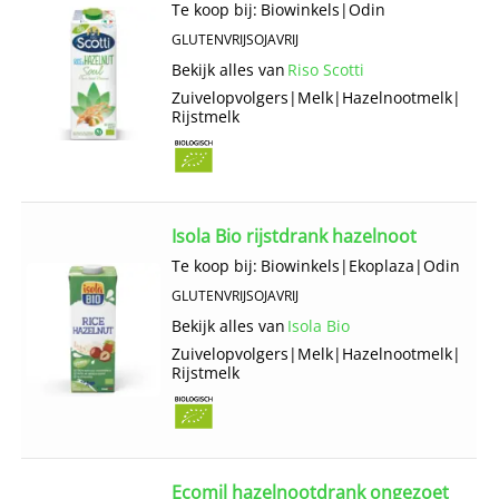
Te koop bij:
Biowinkels
|
Odin
GLUTENVRIJ
SOJAVRIJ
Bekijk alles van
Riso Scotti
Zuivelopvolgers
|
Melk
|
Hazelnootmelk
|
Rijstmelk
Isola Bio rijstdrank hazelnoot
Te koop bij:
Biowinkels
|
Ekoplaza
|
Odin
GLUTENVRIJ
SOJAVRIJ
Bekijk alles van
Isola Bio
Zuivelopvolgers
|
Melk
|
Hazelnootmelk
|
Rijstmelk
Ecomil hazelnootdrank ongezoet