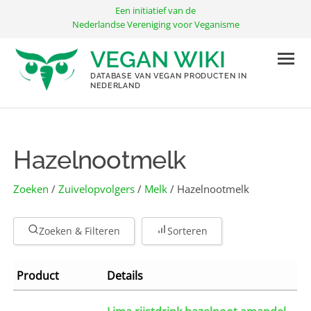
Ga
Een initiatief van de
naar
Nederlandse Vereniging voor Veganisme
de
VEGAN WIKI
inhoud
DATABASE VAN VEGAN PRODUCTEN IN
NEDERLAND
Hazelnootmelk
Zoeken
/
Zuivelopvolgers
/
Melk
/ Hazelnootmelk
Zoeken & Filteren
Sorteren
Product
Details