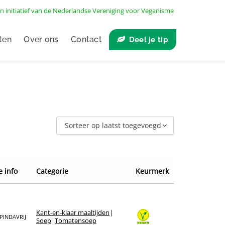
n initiatief van de
Nederlandse Vereniging voor Veganisme
ten
Over ons
Contact
Deel je tip
Sorteer op laatst toegevoegd
Sorteer op laatst toegevoegd
Sorteer op naam A - Z
e info
Categorie
Keurmerk
Sorteer op naam Z - A
Sorteer op winkel
Sorteer op merk
Kant-en-klaar maaltijden
|
PINDAVRIJ
Soep
|
Tomatensoep