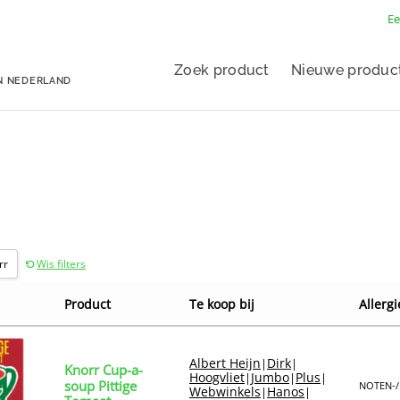
Ee
Zoek product
Nieuwe produc
N NEDERLAND
rr
Wis filters
Product
Te koop bij
Allergi
Albert Heijn
Dirk
|
|
Knorr Cup-a-
Hoogvliet
Jumbo
Plus
|
|
|
soup Pittige
NOTEN-/
Webwinkels
Hanos
|
|