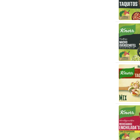
All Natural
(1)
All Seasons
(2)
Allegra
(2)
Allos
(21)
Almdudler
(1)
Almhof
(1)
Alnatura
(1)
Aloe Dent
(6)
Aloe Pura
(1)
Alpenbauer
(2)
Alpro
(68)
Alsan
(1)
Alter Eco
(5)
Altive
(4)