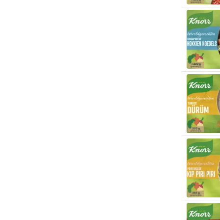
Alvalle
(1)
Alviana
(51)
Amaizin
(8)
Amanie
(2)
Amara
(3)
Amazing Oriental
(1)
Ami
(8)
Amica
(3)
Amoy
(7)
Amstel
(8)
Aneto
(1)
Anibio
(2)
Annemarie Börlind
(15)
Anta Flu
(7)
Antigrippine
(2)