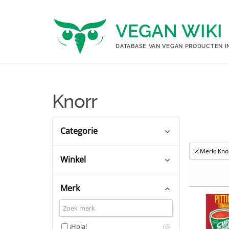
Ga
naar
VEGAN WIKI
de
inhoud
DATABASE VAN VEGAN PRODUCTEN I
Knorr
Categorie
Merk: Kno
Winkel
Kant-en-klaar maaltijden
(20)
Maaltijdproducten
(3)
Merk
Albert Heijn
(23)
Sauzen & smaakmakers
(3)
Coop
(12)
¡Hola!
(6)