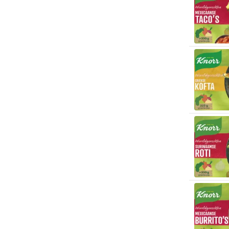
Antinori
(1)
Antipodes
(1)
Antonin Rodet
(7)
Antos
(5)
Apeiron
(13)
Apenshot
(1)
Aperol
(1)
Apple Bandit
(5)
Aquarius
(5)
Arbol de Vida
(2)
Arche Naturküche
(2)
Arctic Blue
(4)
Arctic Fox
(2)
Argeta
(2)
Ariel
(21)