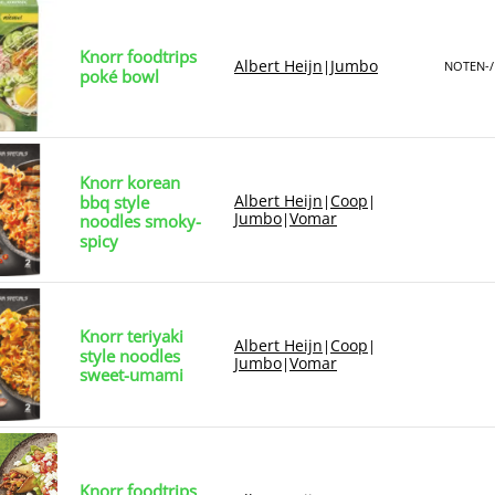
Knorr foodtrips
Albert Heijn
Jumbo
|
NOTEN-/
poké bowl
Knorr korean
Albert Heijn
Coop
bbq style
|
|
Jumbo
Vomar
|
noodles smoky-
spicy
Knorr teriyaki
Albert Heijn
Coop
|
|
style noodles
Jumbo
Vomar
|
sweet-umami
Knorr foodtrips