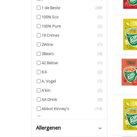
Dekamarkt
(14)
1 de Beste
(69)
Dirk
(8)
100% Eco
(1)
Hanos
(1)
100% Pure
(2)
Hoogvliet
(12)
19 Crimes
(1)
Jumbo
(21)
2Wine
(1)
Lidl
(1)
3Bears
(4)
Makro
(1)
42 Below
(1)
Plus
(17)
8.6
(2)
Poiesz
(3)
A. Vogel
(7)
Spar
(13)
A'kin
(2)
Vomar
(8)
AA Drink
(5)
Webwinkels
(4)
Abbot Kinney's
(14)
ABC
(2)
Abmas
(4)
Allergenen
Absolut
(8)