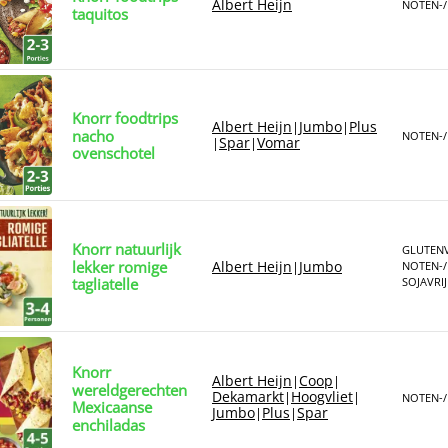
Albert Heijn
NOTEN-/
taquitos
Knorr foodtrips
Albert Heijn
Jumbo
Plus
|
|
nacho
NOTEN-/
Spar
Vomar
|
|
ovenschotel
Knorr natuurlijk
GLUTENV
lekker romige
Albert Heijn
Jumbo
|
NOTEN-/
tagliatelle
SOJAVRIJ
Knorr
Albert Heijn
Coop
|
|
wereldgerechten
Dekamarkt
Hoogvliet
|
|
NOTEN-/
Mexicaanse
Jumbo
Plus
Spar
|
|
enchiladas