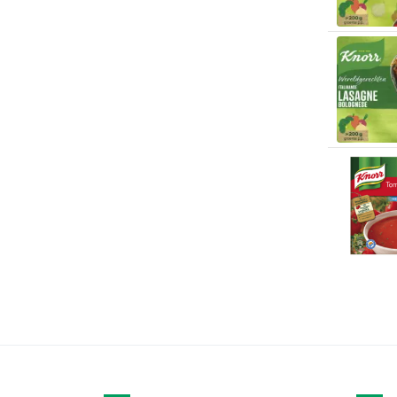
Arla
(1)
Arlemont le Haut
(1)
Armani
(1)
Aroy-D
(4)
Artar
(2)
Artefacto
(1)
Arthur Metz
(1)
Arthur's Breakfast Box
(2)
Artigiana Genovese
(2)
Asahi
(1)
Ashoka
(1)
Asia Green Garden
(7)
Asian Choice
(1)
Asian Favorites
(3)
Attitude
(5)