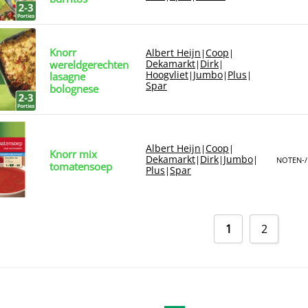
Knorr
Albert Heijn
Coop
|
|
Dekamarkt
Dirk
wereldgerechten
|
|
Hoogvliet
Jumbo
Plus
|
|
|
lasagne
Spar
bolognese
Albert Heijn
Coop
|
|
Knorr mix
Dekamarkt
Dirk
Jumbo
|
|
|
NOTEN-/
tomatensoep
Plus
Spar
|
1
2