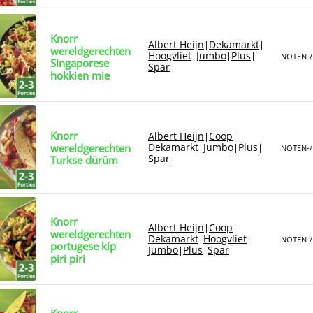
Knorr
Albert Heijn
Dekamarkt
|
|
wereldgerechten
Hoogvliet
Jumbo
Plus
|
|
|
NOTEN-/
Singaporese
Spar
hokkien mie
Knorr
Albert Heijn
Coop
|
|
Dekamarkt
Jumbo
Plus
wereldgerechten
|
|
|
NOTEN-/
Spar
Turkse dürüm
Knorr
Albert Heijn
Coop
|
|
wereldgerechten
Dekamarkt
Hoogvliet
|
|
NOTEN-/
portugese kip
Jumbo
Plus
Spar
|
|
piri piri
Knorr