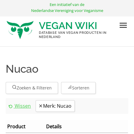
Ga
Een initiatief van de
naar
Nederlandse Vereniging voor Veganisme
de
VEGAN WIKI
inhoud
DATABASE VAN VEGAN PRODUCTEN IN
NEDERLAND
Nucao
Zoeken & Filteren
Sorteren
Wissen
Merk: Nucao
Product
Details