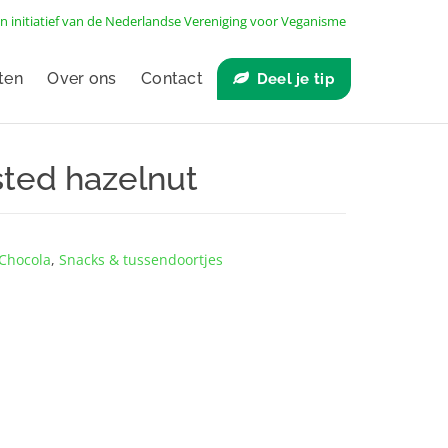
n initiatief van de
Nederlandse Vereniging voor Veganisme
ten
Over ons
Contact
Deel je tip
ted hazelnut
Chocola
,
Snacks & tussendoortjes