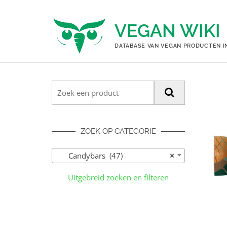
Ga
naar
VEGAN WIKI
de
inhoud
DATABASE VAN VEGAN PRODUCTEN I
ZOEK OP CATEGORIE
Candybars (47)
×
Uitgebreid zoeken en filteren