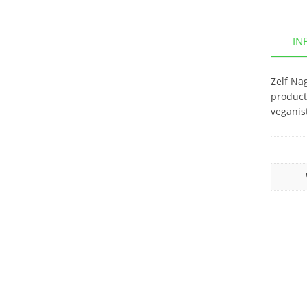
IN
Zelf Na
product
veganis