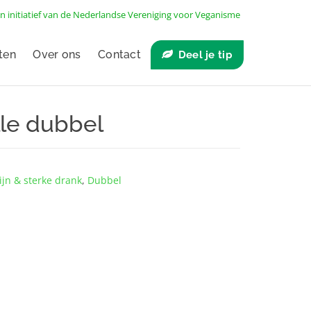
n initiatief van de
Nederlandse Vereniging voor Veganisme
ten
Over ons
Contact
Deel je tip
lle dubbel
ijn & sterke drank
,
Dubbel