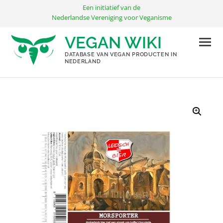
Ga
Een initiatief van de
naar
Nederlandse Vereniging voor Veganisme
de
VEGAN WIKI
inhoud
DATABASE VAN VEGAN PRODUCTEN IN
NEDERLAND