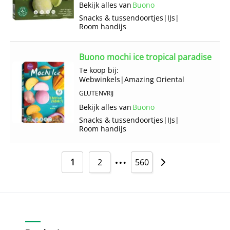
Bekijk alles van
Buono
Snacks & tussendoortjes
|
IJs
|
Room handijs
Buono mochi ice tropical paradise
Te koop bij:
Webwinkels
|
Amazing Oriental
GLUTENVRIJ
Bekijk alles van
Buono
Snacks & tussendoortjes
|
IJs
|
Room handijs
…
1
2
560