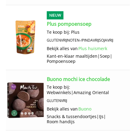
NIEUW
Plus pompoensoep
Te koop bij:
Plus
GLUTENVRIJ
NOTEN-/PINDAVRIJ
SOJAVRIJ
Bekijk alles van
Plus huismerk
Kant-en-klaar maaltijden
|
Soep
|
Pompoensoep
Buono mochi ice chocolade
Te koop bij:
Webwinkels
|
Amazing Oriental
GLUTENVRIJ
Bekijk alles van
Buono
Snacks & tussendoortjes
|
IJs
|
Room handijs