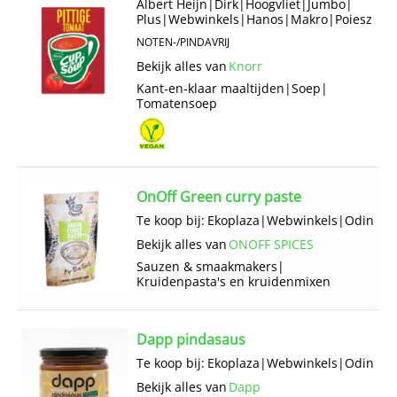
Albert Heijn
|
Dirk
|
Hoogvliet
|
Jumbo
|
Plus
|
Webwinkels
|
Hanos
|
Makro
|
Poiesz
NOTEN-/PINDAVRIJ
Bekijk alles van
Knorr
Kant-en-klaar maaltijden
|
Soep
|
Tomatensoep
OnOff Green curry paste
Te koop bij:
Ekoplaza
|
Webwinkels
|
Odin
Bekijk alles van
ONOFF SPICES
Sauzen & smaakmakers
|
Kruidenpasta's en kruidenmixen
Dapp pindasaus
Te koop bij:
Ekoplaza
|
Webwinkels
|
Odin
Bekijk alles van
Dapp