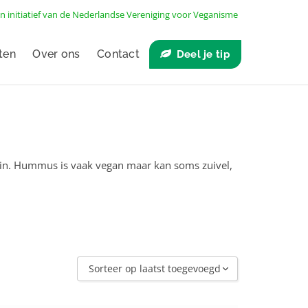
n initiatief van de
Nederlandse Vereniging voor Veganisme
ten
Over ons
Contact
Deel je tip
in. Hummus is vaak vegan maar kan soms zuivel,
Sorteer op laatst toegevoegd
Sorteer op laatst toegevoegd