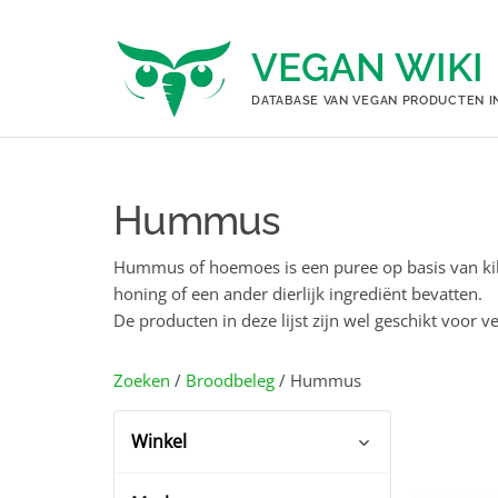
Ga
naar
VEGAN WIKI
de
inhoud
DATABASE VAN VEGAN PRODUCTEN I
Hummus
Hummus of hoemoes is een puree op basis van kik
honing of een ander dierlijk ingrediënt bevatten.
De producten in deze lijst zijn wel geschikt voor v
Zoeken
/
Broodbeleg
/ Hummus
Winkel