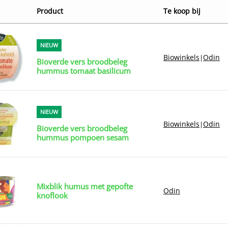
Product
Te koop bij
NIEUW
Biowinkels
Odin
|
Bioverde vers broodbeleg
hummus tomaat basilicum
NIEUW
Biowinkels
Odin
|
Bioverde vers broodbeleg
hummus pompoen sesam
Mixblik humus met gepofte
Odin
knoflook