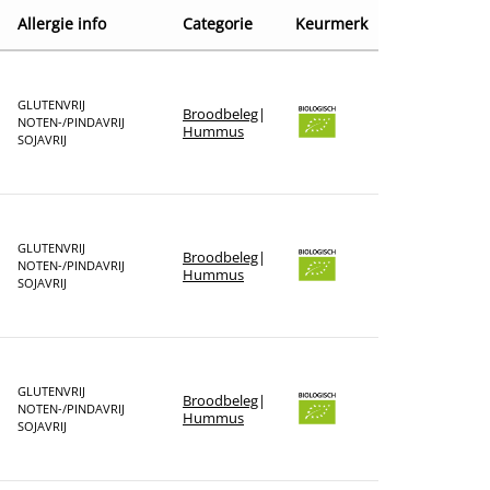
Sorteer op naam A - Z
Allergie info
Categorie
Keurmerk
Sorteer op naam Z - A
Sorteer op winkel
GLUTENVRIJ
Broodbeleg
|
Sorteer op merk
NOTEN-/PINDAVRIJ
Hummus
SOJAVRIJ
GLUTENVRIJ
Broodbeleg
|
NOTEN-/PINDAVRIJ
Hummus
SOJAVRIJ
GLUTENVRIJ
Broodbeleg
|
NOTEN-/PINDAVRIJ
Hummus
SOJAVRIJ