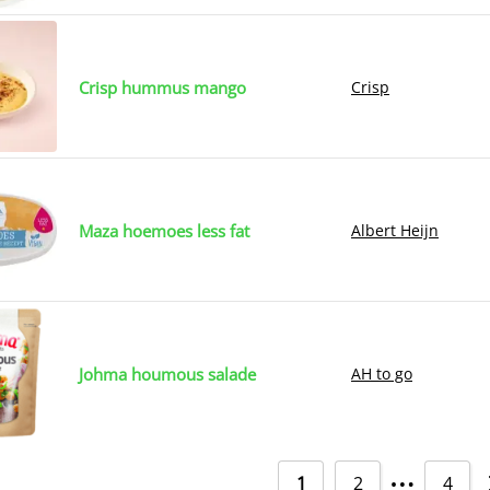
Crisp hummus mango
Crisp
Maza hoemoes less fat
Albert Heijn
Johma houmous salade
AH to go
…
1
2
4