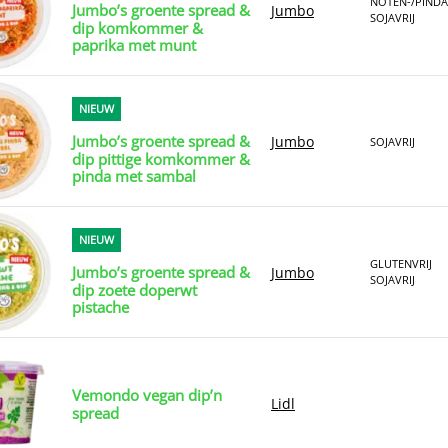
NOTEN-/PINDA
Jumbo’s groente spread &
Jumbo
SOJAVRIJ
dip komkommer &
paprika met munt
NIEUW
Jumbo’s groente spread &
Jumbo
SOJAVRIJ
dip pittige komkommer &
pinda met sambal
NIEUW
GLUTENVRIJ
Jumbo’s groente spread &
Jumbo
SOJAVRIJ
dip zoete doperwt
pistache
Vemondo vegan dip’n
Lidl
spread