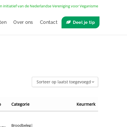
n initiatief van de
Nederlandse Vereniging voor Veganisme
ten
Over ons
Contact
Deel je tip
Sorteer op laatst toegevoegd
Sorteer op laatst toegevoegd
Sorteer op naam A - Z
o
Categorie
Keurmerk
Sorteer op naam Z - A
Sorteer op winkel
Broodbeleg
|