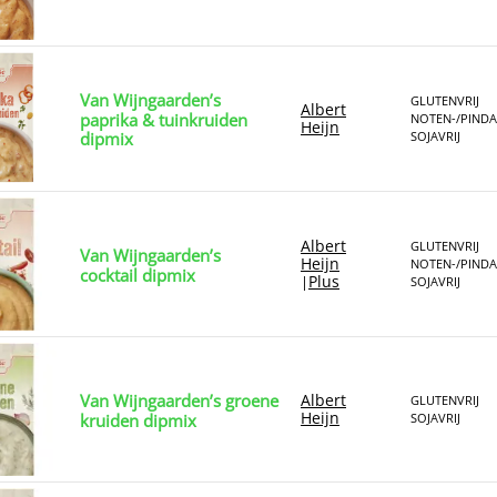
Van Wijngaarden’s
GLUTENVRIJ
Albert
paprika & tuinkruiden
NOTEN-/PINDA
Heijn
dipmix
SOJAVRIJ
Albert
GLUTENVRIJ
Van Wijngaarden’s
Heijn
NOTEN-/PINDA
cocktail dipmix
Plus
|
SOJAVRIJ
Van Wijngaarden’s groene
Albert
GLUTENVRIJ
Heijn
kruiden dipmix
SOJAVRIJ