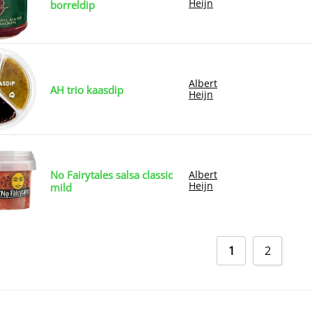
Heijn
borreldip
Albert
AH trio kaasdip
Heijn
No Fairytales salsa classic
Albert
Heijn
mild
1
2