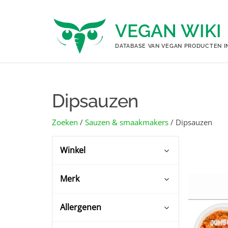
Ga
naar
VEGAN WIKI
de
inhoud
DATABASE VAN VEGAN PRODUCTEN I
Dipsauzen
Zoeken
/
Sauzen & smaakmakers
/ Dipsauzen
Winkel
Merk
Albert Heijn
(17)
Biowinkels
(2)
Allergenen
Albert Heijn huismerk
(4)
Coop
(3)
Glutenvrij
(18)