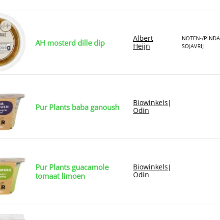
Albert
NOTEN-/PINDA
AH mosterd dille dip
Heijn
SOJAVRIJ
Biowinkels
|
Pur Plants baba ganoush
Odin
Pur Plants guacamole
Biowinkels
|
Odin
tomaat limoen