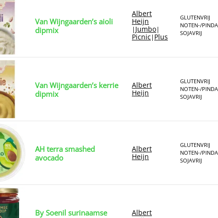
Albert
GLUTENVRIJ
Van Wijngaarden’s aioli
Heijn
NOTEN-/PINDA
Jumbo
|
|
dipmix
SOJAVRIJ
Picnic
Plus
|
GLUTENVRIJ
Van Wijngaarden’s kerrie
Albert
NOTEN-/PINDA
Heijn
dipmix
SOJAVRIJ
GLUTENVRIJ
AH terra smashed
Albert
NOTEN-/PINDA
Heijn
avocado
SOJAVRIJ
By Soenil surinaamse
Albert