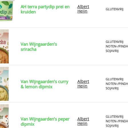
AH terra partydip prei en
Albert
GLUTENVRIJ
Heijn
kruiden
GLUTENVRIJ
Van Wijngaarden’s
NOTEN-/PINDA
sriracha
SOJAVRIJ
GLUTENVRIJ
Van Wijngaarden’s curry
Albert
NOTEN-/PINDA
Heijn
& lemon dipmix
SOJAVRIJ
GLUTENVRIJ
Van Wijngaarden’s peper
Albert
NOTEN-/PINDA
Heijn
dipmix
SOJAVRIJ