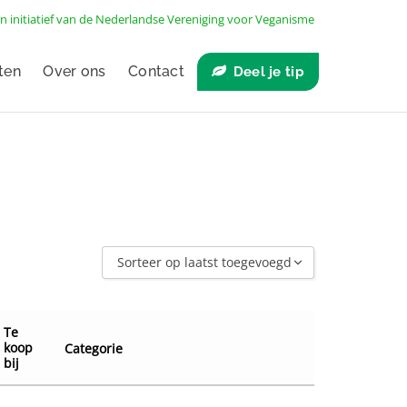
n initiatief van de
Nederlandse Vereniging voor Veganisme
ten
Over ons
Contact
Deel je tip
Sorteer op laatst toegevoegd
Sorteer op laatst toegevoegd
Sorteer op naam A - Z
Te
koop
Categorie
Sorteer op naam Z - A
bij
Sorteer op winkel