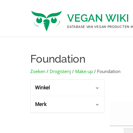
Ga
naar
VEGAN WIKI
de
inhoud
DATABASE VAN VEGAN PRODUCTEN I
Foundation
Zoeken
/
Drogisterij
/
Make-up
/ Foundation
Winkel
Merk
Action
(1)
Etos
(3)
Essence
(1)