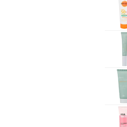
Etos huismerk
(2)
Zenova
(1)