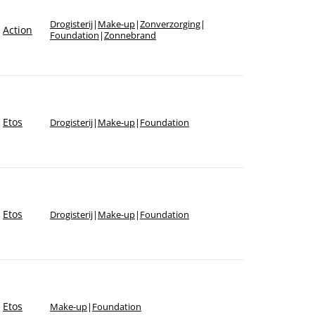
Sorteer op merk
Drogisterij
|
Make-up
|
Zonverzorging
|
Action
Foundation
|
Zonnebrand
Etos
Drogisterij
|
Make-up
|
Foundation
Etos
Drogisterij
|
Make-up
|
Foundation
Etos
Make-up
|
Foundation