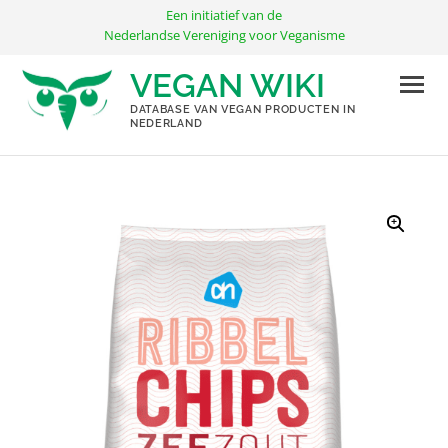
Ga
Een initiatief van de
naar
Nederlandse Vereniging voor Veganisme
de
VEGAN WIKI
inhoud
DATABASE VAN VEGAN PRODUCTEN IN
NEDERLAND